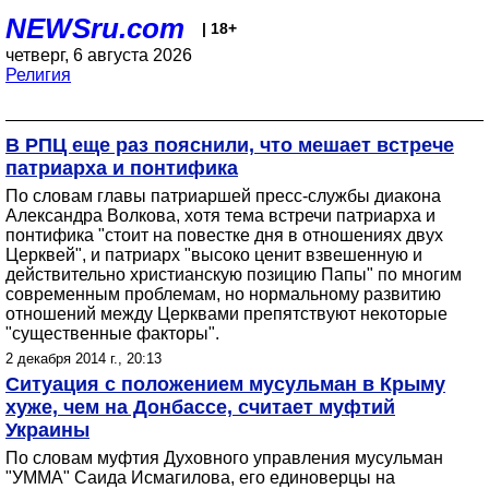
NEWSru.com
| 18+
четверг, 6 августа 2026
Религия
В РПЦ еще раз пояснили, что мешает встрече
патриарха и понтифика
По словам главы патриаршей пресс-службы диакона
Александра Волкова, хотя тема встречи патриарха и
понтифика "стоит на повестке дня в отношениях двух
Церквей", и патриарх "высоко ценит взвешенную и
действительно христианскую позицию Папы" по многим
современным проблемам, но нормальному развитию
отношений между Церквами препятствуют некоторые
"существенные факторы".
2 декабря 2014 г., 20:13
Ситуация с положением мусульман в Крыму
хуже, чем на Донбассе, считает муфтий
Украины
По словам муфтия Духовного управления мусульман
"УММА" Саида Исмагилова, его единоверцы на