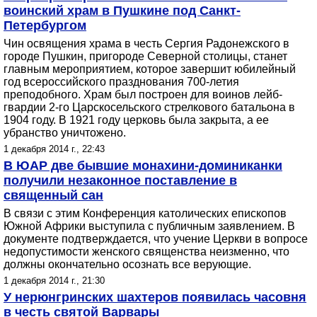
воинский храм в Пушкине под Санкт-
Петербургом
Чин освящения храма в честь Сергия Радонежского в
городе Пушкин, пригороде Северной столицы, станет
главным мероприятием, которое завершит юбилейный
год всероссийского празднования 700-летия
преподобного. Храм был построен для воинов лейб-
гвардии 2-го Царскосельского стрелкового батальона в
1904 году. В 1921 году церковь была закрыта, а ее
убранство уничтожено.
1 декабря 2014 г., 22:43
В ЮАР две бывшие монахини-доминиканки
получили незаконное поставление в
священный сан
В связи с этим Конференция католических епископов
Южной Африки выступила с публичным заявлением. В
документе подтверждается, что учение Церкви в вопросе
недопустимости женского священства неизменно, что
должны окончательно осознать все верующие.
1 декабря 2014 г., 21:30
У нерюнгринских шахтеров появилась часовня
в честь святой Варвары