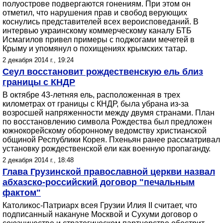
полуострове подвергаются гонениям. При этом он
отметил, что нарушения прав и свобод верующих
коснулись представителей всех вероисповеданий. В
интервью украинскому коммерческому каналу БТБ
Исмагилов привел примеры с поджогами мечетей в
Крыму и упомянул о похищениях крымских татар.
2 декабря 2014 г., 19:24
Сеул восстановит рождественскую ель близ
границы с КНДР
В октябре 43-летняя ель, расположенная в трех
километрах от границы с КНДР, была убрана из-за
возросшей напряженности между двумя странами. План
по восстановлению символа Рождества был предложен
южнокорейскому оборонному ведомству христианской
общиной Республики Корея. Пхеньян ранее рассматривал
установку рождественской ели как военную пропаганду.
2 декабря 2014 г., 18:48
Глава Грузинской православной церкви назвал
абхазско-российский договор "печальным
фактом"
Католикос-Патриарх всея Грузии Илия II считает, что
подписанный накануне Москвой и Сухуми договор о