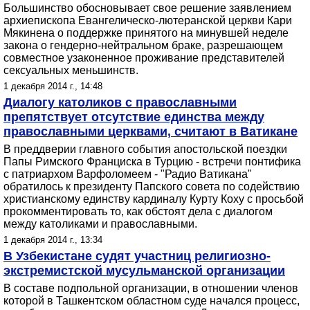
Большинство обосновывает свое решение заявлением
архиепископа Евангелическо-лютеранской церкви Кари
Мякинена о поддержке принятого на минувшей неделе
закона о гендерно-нейтральном браке, разрешающем
совместное узаконенное проживание представителей
сексуальных меньшинств.
1 декабря 2014 г., 14:48
Диалогу католиков с православными
препятствует отсутствие единства между
православными церквами, считают в Ватикане
В преддверии главного события апостольской поездки
Папы Римского Франциска в Турцию - встречи понтифика
с патриархом Варфоломеем - "Радио Ватикана"
обратилось к президенту Папского совета по содействию
христианскому единству кардиналу Курту Коху с просьбой
прокомментировать то, как обстоят дела с диалогом
между католиками и православными.
1 декабря 2014 г., 13:34
В Узбекистане судят участниц религиозно-
экстремистской мусульманской организации
В составе подпольной организации, в отношении членов
которой в Ташкентском областном суде начался процесс,