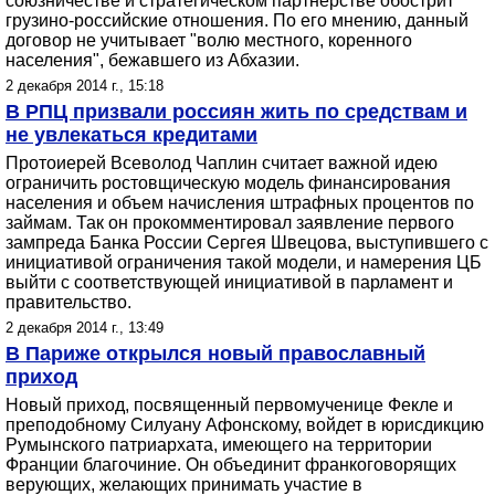
союзничестве и стратегическом партнерстве обострит
грузино-российские отношения. По его мнению, данный
договор не учитывает "волю местного, коренного
населения", бежавшего из Абхазии.
2 декабря 2014 г., 15:18
В РПЦ призвали россиян жить по средствам и
не увлекаться кредитами
Протоиерей Всеволод Чаплин считает важной идею
ограничить ростовщическую модель финансирования
населения и объем начисления штрафных процентов по
займам. Так он прокомментировал заявление первого
зампреда Банка России Сергея Швецова, выступившего с
инициативой ограничения такой модели, и намерения ЦБ
выйти с соответствующей инициативой в парламент и
правительство.
2 декабря 2014 г., 13:49
В Париже открылся новый православный
приход
Новый приход, посвященный первомученице Фекле и
преподобному Силуану Афонскому, войдет в юрисдикцию
Румынского патриархата, имеющего на территории
Франции благочиние. Он объединит франкоговорящих
верующих, желающих принимать участие в