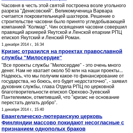
Часовня в честь этой святой построена возле угольного
разреза "Денисовский". Великомученица Варвара
считается покровительницей шахтеров. Решение о
строительстве часовни было принято угледобывающей
компанией "Колмар". Чин освящения часовни совершил
правящий архиерей Якутской и Ленской епархии РПЦ
епископ Якутский и Ленский Роман.
1 декабря 2014 г., 16:34
Кризис отразился на проектах православной
службы "Милосердие"
"Все проекты службы "Милосердие" - это очень много
денег. Нам не хватает около 50 млн на наши проекты...
Надеюсь, что мы получим какое-то финансирование от
государства, но боюсь, его будет недостаточно", - заявил
духовник службы, глава Отдела РПЦ по церковной
благотворительности епископ Орехово-Зуевский
Пантелеимон, отметивший, что "кризис не основание
перестать делать добро".
1 декабря 2014 г., 15:40
Евангелическо-лютеранскую церковь
Финляндии массово покидают несогласные с
признанием однополых браков