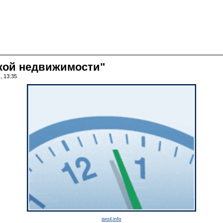
ской недвижимости"
, 13:35
isroil.info