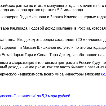
сийских рантье по итогам минувшего года, включив в него
иарда долларов против прежних 5,2 миллиарда.
лиардеров Года Нисанова и Зараха Илиева - впервые годо
вара Кампрада. Годовой доход компании в России, которая
апетяна. Его доход от аренды составляет 720 миллионов д
уцериев и Микаил Шишханов получили по итогам года дох
 Enka Шарык Тара и Синан Тара Доход, заработавшие на а
шнями и сверкающими торговыми центрами в России будут
й доход и низкие риски, как это часто бывает в развитых 
ммерческую недвижимость всего мира инвесторы вложили
бо
эдиссон-Славянская" за 5,3 млрд рублей