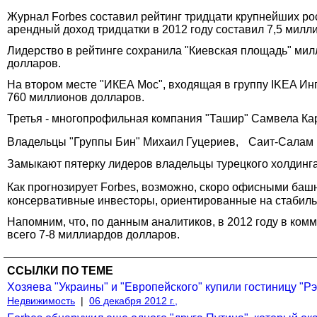
Журнал Forbes составил рейтинг тридцати крупнейших рос
арендный доход тридцатки в 2012 году составил 7,5 милл
Лидерство в рейтинге сохранила "Киевская площадь" мил
долларов.
На втором месте "ИКЕА Мос", входящая в группу IKEA Инг
760 миллионов долларов.
Третья - многопрофильная компания "Ташир" Самвела Кар
Владельцы "Группы Бин" Михаил Гуцериев, Саит-Салам Г
Замыкают пятерку лидеров владельцы турецкого холдинга
Как прогнозирует Forbes, возможно, скоро офисными ба
консервативные инвесторы, ориентированные на стабильны
Напомним, что, по данным аналитиков, в 2012 году в ко
всего 7-8 миллиардов долларов.
ССЫЛКИ ПО ТЕМЕ
Хозяева "Украины" и "Европейского" купили гостиницу "Р
Недвижимость
|
06 декабря 2012 г.,