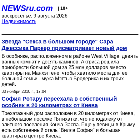
NEWSru.com
| 18+
воскресенье, 9 августа 2026
Недвижимость
Звезда "Секса в большом городе" Сара
Джессика Паркер присматривает новый дом
В особняке, расположенном в районе West Village, девять
ванных комнат и десять каминов. Актриса решила
приобрести большой дом за 25 млн долларов вместо
квартиры на Манхэттене, чтобы хватило места для ее
большой семьи - мужа Мэттью Бродерика и их троих
детей.
30 ноября 2010 г., 17:04
София Ротару переехала в собственный
особняк в 20 километрах от Киева
Трехэтажный дом расположен в 20 километрах от Киева,
в небольшом поселке Пятихатки, что неподалеку от
элитного поселения Конча-Заспа. Еще у певицы в Крыму
есть собственный отель "Вилла София" и большая
квартира в центре Киева.