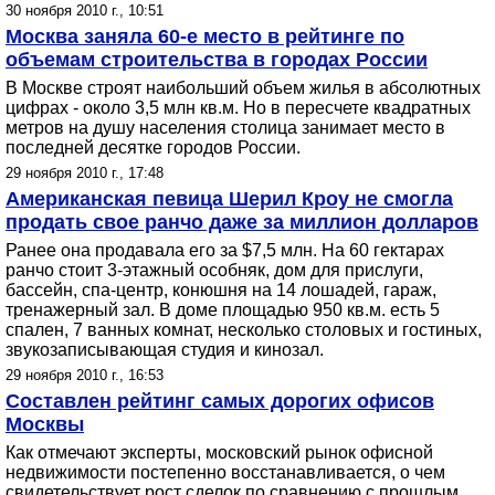
30 ноября 2010 г., 10:51
Москва заняла 60-е место в рейтинге по
объемам строительства в городах России
В Москве строят наибольший объем жилья в абсолютных
цифрах - около 3,5 млн кв.м. Но в пересчете квадратных
метров на душу населения столица занимает место в
последней десятке городов России.
29 ноября 2010 г., 17:48
Американская певица Шерил Кроу не смогла
продать свое ранчо даже за миллион долларов
Ранее она продавала его за $7,5 млн. На 60 гектарах
ранчо стоит 3-этажный особняк, дом для прислуги,
бассейн, спа-центр, конюшня на 14 лошадей, гараж,
тренажерный зал. В доме площадью 950 кв.м. есть 5
спален, 7 ванных комнат, несколько столовых и гостиных,
звукозаписывающая студия и кинозал.
29 ноября 2010 г., 16:53
Составлен рейтинг самых дорогих офисов
Москвы
Как отмечают эксперты, московский рынок офисной
недвижимости постепенно восстанавливается, о чем
свидетельствует рост сделок по сравнению с прошлым