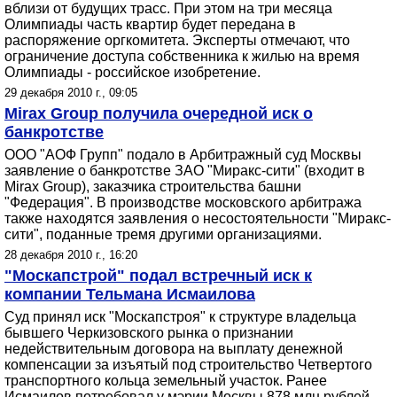
вблизи от будущих трасс. При этом на три месяца
Олимпиады часть квартир будет передана в
распоряжение оргкомитета. Эксперты отмечают, что
ограничение доступа собственника к жилью на время
Олимпиады - российское изобретение.
29 декабря 2010 г., 09:05
Mirax Group получила очередной иск о
банкротстве
ООО "АОФ Групп" подало в Арбитражный суд Москвы
заявление о банкротстве ЗАО "Миракс-сити" (входит в
Mirax Group), заказчика строительства башни
"Федерация". В производстве московского арбитража
также находятся заявления о несостоятельности "Миракс-
сити", поданные тремя другими организациями.
28 декабря 2010 г., 16:20
"Москапстрой" подал встречный иск к
компании Тельмана Исмаилова
Суд принял иск "Москапстроя" к структуре владельца
бывшего Черкизовского рынка о признании
недействительным договора на выплату денежной
компенсации за изъятый под строительство Четвертого
транспортного кольца земельный участок. Ранее
Исмаилов потребовал у мэрии Москвы 878 млн рублей