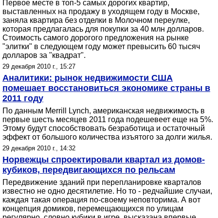
Первое месте в топ-5 самых дорогих квартир,
выставленных на продажу в уходящем году в Москве,
заняла квартира без отделки в Молочном переулке,
которая предлагалась для покупки за 40 млн долларов.
Стоимость самого дорогого предложения на рынке
"элитки" в следующем году может превысить 60 тысяч
долларов за "квадрат".
29 декабря 2010 г., 15:27
Аналитики: рынок недвижимости США
помешает восстановиться экономике страны в
2011 году
По данным Merrill Lynch, американская недвижимость в
первые шесть месяцев 2011 года подешевеет еще на 5%.
Этому будут способствовать безработица и остаточный
эффект от большого количества изъятого за долги жилья.
29 декабря 2010 г., 14:32
Норвежцы спроектировали квартал из домов-
кубиков, передвигающихся по рельсам
Передвижение зданий при перепланировке кварталов
известно не одно десятилетие. Но то - редчайшие случаи,
каждая такая операция по-своему неповторима. А вот
концепция домиков, перемещающихся по улицам
регулярно, словно кубики в игре, высказана впервые.