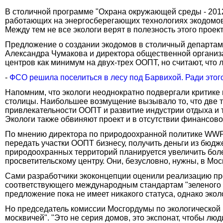
В столичной программе "Охрана окружающей среды - 201
работающих на энергосберегающих технологиях экодомов. 
Между тем не все экологи верят в полезность этого прое
Предложение о создании экодомов в столичный департам
Александра Чумакова и директора общественной организа
центров как минимум на двух-трех ООПТ, но считают, что 
-
ФСО решила поселиться в лесу под Барвихой. Ради этого
Напомним, что экологи неоднократно подвергали критике
столицы. Наибольшее возмущение вызывало то, что две 
привлекательности ООПТ и развитие индустрии отдыха и 
Экологи также обвиняют проект и в отсутствии финансово
По мнению директора по природоохранной политике WWF 
передать участки ООПТ бизнесу, получить деньги из бюдже
природоохранных территорий планируется увеличить более 
просветительскому центру. Они, безусловно, нужны, в Моск
Сами разработчики экоконцепции оценили реализацию про
соответствующего международным стандартам "зеленого ст
предложение пока не имеет никакого статуса, однако эко
Но председатель комиссии Мосгордумы по экологической 
москвичей". "Это не серия домов, это экспонат, чтобы люд