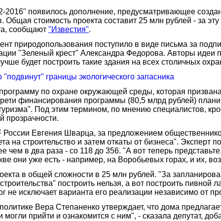
2-2016" появилось дополнение, предусматривающее созда
Общая стоимость проекта составит 25 млн рублей - за эту
кта, сообщают
"Известия"
.
ент природопользования поступило в виде письма за подп
ции "Зеленый крест" Александра Федорова. Авторы идеи п
лучше будет построить такие здания на всех столичных охра
 "подвинут" границы экологического запасника
 программу по охране окружающей среды, которая призвана
трети финансирования программы (80,5 млрд рублей) план
туризма". Под этим термином, по мнению специалистов, кр
й прозрачности.
России Евгения Шварца, за предложением общественников,
та на строительство и затем откаты от бизнеса". Эксперт п
чем в два раза - со 118 до 356. "А вот теперь представьте
ве они уже есть - например, на Воробьевых горах, и их, воз
екта в общей сложности в 25 млн рублей. "За запланирова
роительства" построить нельзя, а вот построить пивной лар
лог не исключает варианта его реализации независимо от п
политике Вера Степаненко утверждает, что дома предлагае
и могли прийти и ознакомится с ним", - сказала депутат, доб