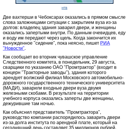
НТВ
Две вахтерши в Чебоксарах оказались в прямом смысле
слова заложницами ситуации с закрытием вуза из-за
долгов: владелец здания заварил двери, и женщины
оказались запертыми внутри. По данным очевидцев, еду
и воду им передают через щель. Когда закончится их
вынужденное "сидение", пока неясно, пишет
РИА
"Новости"
.
Как сообщает во вторник чувашское управление
Следственного комитета, в понедельник, 29 августа,
сварщики по указанию ОАО "Промтрактор" (входит в
концерн "Тракторные заводы"), здания которого
арендует волжский филиал Московского автомобильно-
дорожного государственного технического университета
(МАДИ), заварили входные двери вуза двумя
железными скобами. В результате на территории
учебного корпуса оказались заперты две женщины,
дежурившие там ночью.
Как объяснил представитель "Промтрактора",
руководство компании распорядилось заварить двери
из-за долга института по арендной плате, который на
сегодняшний день составляет 35 миллионов рублей.