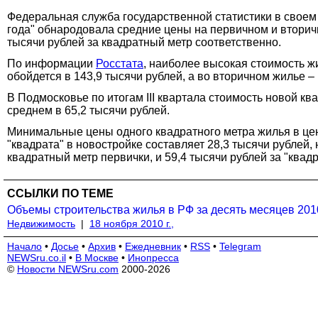
Федеральная служба государственной статистики в свое
года" обнародовала средние цены на первичном и вторич
тысячи рублей за квадратный метр соответственно.
По информации
Росстата
, наиболее высокая стоимость ж
обойдется в 143,9 тысячи рублей, а во вторичном жилье – 
В Подмосковье по итогам III квартала стоимость новой кв
среднем в 65,2 тысячи рублей.
Минимальные цены одного квадратного метра жилья в це
"квадрата" в новостройке составляет 28,3 тысячи рублей,
квадратный метр первички, и 59,4 тысячи рублей за "квадр
ССЫЛКИ ПО ТЕМЕ
Объемы строительства жилья в РФ за десять месяцев 201
Недвижимость
|
18 ноября 2010 г.,
Начало
•
Досье
•
Архив
•
Ежедневник
•
RSS
•
Telegram
NEWSru.co.il
•
В Москве
•
Инопресса
©
Новости NEWSru.com
2000-2026