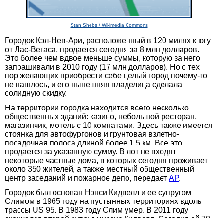
Stan Shebs / Wikimedia Commons
Городок Кэл-Нев-Ари, расположенный в 120 милях к югу
от Лас-Вегаса, продается сегодня за 8 млн долларов.
Это более чем вдвое меньше суммы, которую за него
запрашивали в 2010 году (17 млн долларов). Но с тех
пор желающих приобрести себе целый город почему-то
не нашлось, и его нынешняя владелица сделала
солидную скидку.
На территории городка находится всего несколько
общественных зданий: казино, небольшой ресторан,
магазинчик, мотель с 10 комнатами. Здесь также имеется
стоянка для автофургонов и грунтовая взлетно-
посадочная полоса длиной более 1,5 км. Все это
продается за указанную сумму. В лот не входят
некоторые частные дома, в которых сегодня проживает
около 350 жителей, а также местный общественный
центр заседаний и пожарное депо, передает
AP
.
Городок был основан Нэнси Кидвелл и ее супругом
Слимом в 1965 году на пустынных территориях вдоль
трассы US 95. В 1983 году Слим умер. В 2011 году