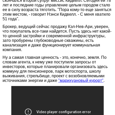
скончался второй супруг миссис Кидвелл. Сегодня ей 78
лет и последние годы управление целым городом стало
ее в силу возраста тяготить. "Пора кому-то еще заняться
этим местом, - говорит Нэнси Кидвелл. - С меня хватило
51 года".
Брокер, ведущий сейчас продажу Кэл-Нев-Ари, уверен,
что покупатель все-таки найдется. Пусть здесь нет какой-
то ценной застройки и современной инфраструктуры,
зато пробурены глубоководные скважины, есть
канализация и даже функционирует коммунальная
компания.
Ну а самая главная ценность - это, конечно, земля. По
словам агента, к нему уже поступили запросы от
инвесторов, которые планировали организовать здесь
коммуну для пенсионеров, парк мотоспорта, школу
выживания, стрельбище, проект с возобновляемыми
источниками энергии и даже
"марихуановый курорт"
.