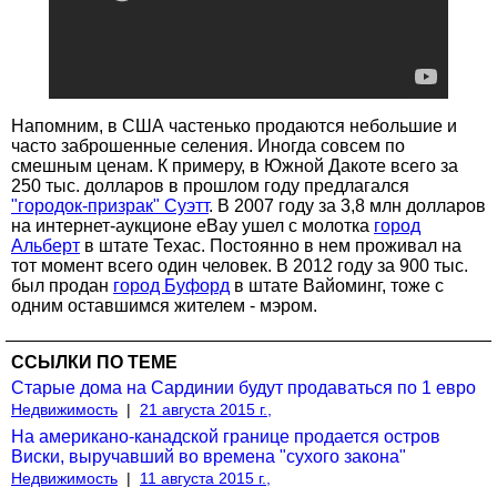
Напомним, в США частенько продаются небольшие и
часто заброшенные селения. Иногда совсем по
смешным ценам. К примеру, в Южной Дакоте всего за
250 тыс. долларов в прошлом году предлагался
"городок-призрак" Суэтт
. В 2007 году за 3,8 млн долларов
на интернет-аукционе eBay ушел с молотка
город
Альберт
в штате Техас. Постоянно в нем проживал на
тот момент всего один человек. В 2012 году за 900 тыс.
был продан
город Буфорд
в штате Вайоминг, тоже с
одним оставшимся жителем - мэром.
ССЫЛКИ ПО ТЕМЕ
Старые дома на Сардинии будут продаваться по 1 евро
Недвижимость
|
21 августа 2015 г.,
На американо-канадской границе продается остров
Виски, выручавший во времена "сухого закона"
Недвижимость
|
11 августа 2015 г.,