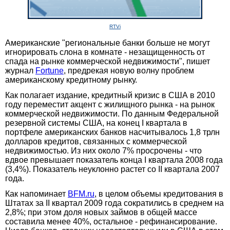
RTVi
Американские "региональные банки больше не могут
игнорировать слона в комнате - незащищенность от
спада на рынке коммерческой недвижимости", пишет
журнал
Fortune
, предрекая новую волну проблем
американскому кредитному рынку.
Как полагает издание, кредитный кризис в США в 2010
году переместит акцент с жилищного рынка - на рынок
коммерческой недвижимости. По данным Федеральной
резервной системы США, на конец I квартала в
портфеле американских банков насчитывалось 1,8 трлн
долларов кредитов, связанных с коммерческой
недвижимостью. Из них около 7% просрочены - что
вдвое превышает показатель конца I квартала 2008 года
(3,4%). Показатель неуклонно растет со II квартала 2007
года.
Как напоминает
BFM.ru
, в целом объемы кредитования в
Штатах за II квартал 2009 года сократились в среднем на
2,8%; при этом доля новых займов в общей массе
составила менее 40%, остальное - рефинансирование.