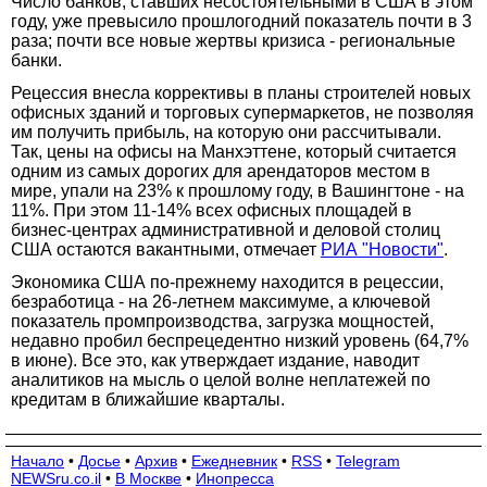
Число банков, ставших несостоятельными в США в этом
году, уже превысило прошлогодний показатель почти в 3
раза; почти все новые жертвы кризиса - региональные
банки.
Рецессия внесла коррективы в планы строителей новых
офисных зданий и торговых супермаркетов, не позволяя
им получить прибыль, на которую они рассчитывали.
Так, цены на офисы на Манхэттене, который считается
одним из самых дорогих для арендаторов местом в
мире, упали на 23% к прошлому году, в Вашингтоне - на
11%. При этом 11-14% всех офисных площадей в
бизнес-центрах административной и деловой столиц
США остаются вакантными, отмечает
РИА "Новости"
.
Экономика США по-прежнему находится в рецессии,
безработица - на 26-летнем максимуме, а ключевой
показатель промпроизводства, загрузка мощностей,
недавно пробил беспрецедентно низкий уровень (64,7%
в июне). Все это, как утверждает издание, наводит
аналитиков на мысль о целой волне неплатежей по
кредитам в ближайшие кварталы.
Начало
•
Досье
•
Архив
•
Ежедневник
•
RSS
•
Telegram
NEWSru.co.il
•
В Москве
•
Инопресса