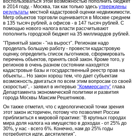
воспользоваться этой возможностью пополнить бюджет
в 2014 году, - Москва, так как только здесь
утверждены
результаты
местной кадастровой оценки недвижимости.
Метр объектов торговли оценивается в Москве среднем
в 135 тысяч рублей, а офисов - в 147 тысяч рублей. С
помощью нового налога власти рассчитывают
пополнить городской бюджет на 35 миллиардов рублей.
"Принятый закон - "на вырост". Регионам надо
проделать большую работу - провести кадастровую
оценку, определить список льготников, сформировать
перечень объектов, принять свой закон. Кроме того, у
регионов в очень разном состоянии находятся
кадастровые базы и государственный реестр прав на
объекты... Но закон хорош тем, что дает субъектам
возможность двигаться по всем этим вопросам со своей
скоростью", - заявил в интервью
"Коммерсанту"
глава
Департамента экономической политики и развития
города Москвы Максим Решетников.
Он также отметил, что с идеологической точки зрения
этот закон историчен, потому что позволяет России
приблизиться к мировой практике: "В крупных городах
мира доля налога на имущество в доходах - от 25% до
30%, у нас - всего 6%. Конечно, нам до 25% годы
потребуется идти, десятилетия".