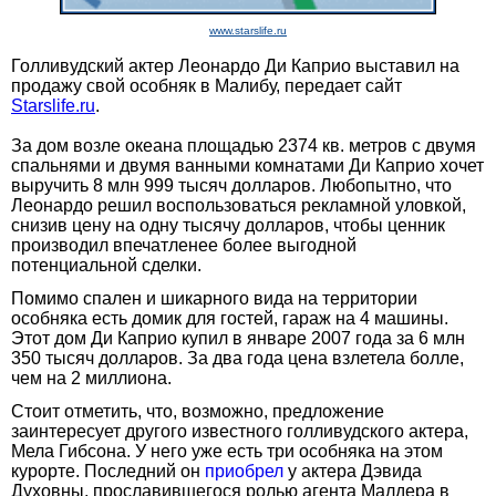
www.starslife.ru
Голливудский актер Леонардо Ди Каприо выставил на
продажу свой особняк в Малибу, передает сайт
Starslife.ru
.
За дом возле океана площадью 2374 кв. метров с двумя
спальнями и двумя ванными комнатами Ди Каприо хочет
выручить 8 млн 999 тысяч долларов. Любопытно, что
Леонардо решил воспользоваться рекламной уловкой,
снизив цену на одну тысячу долларов, чтобы ценник
производил впечатленее более выгодной
потенциальной сделки.
Помимо спален и шикарного вида на территории
особняка есть домик для гостей, гараж на 4 машины.
Этот дом Ди Каприо купил в январе 2007 года за 6 млн
350 тысяч долларов. За два года цена взлетела болле,
чем на 2 миллиона.
Стоит отметить, что, возможно, предложение
заинтересует другого известного голливудского актера,
Мела Гибсона. У него уже есть три особняка на этом
курорте. Последний он
приобрел
у актера Дэвида
Духовны, прославившегося ролью агента Малдера в