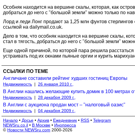
Особняк находится на вершине скалы, которая, как остров
добраться до него с "большой земли" можно только по нав
Лорд и леди Лонг продают за 1,25 млн фунтов стерлинго
ссылкой на dailymail.co.uk.
Дело в том, что особняк находится на вершине скалы, кот
стал в тягость, добраться до него с "большой земли" можн
Еще одной причиной, по которой пара решила расстаться
устраивать под их окнами пьяные оргии и курить марихуан
ССЫЛКИ ПО ТЕМЕ
Англичане составили рейтинг худших гостиниц Европы
Недвижимость
|
26 января 2010 г.,
В Англии нашлись желающие купить домик в 100 метрах о
Недвижимость
|
28 декабря 2009 г.,
В Англии с аукциона продан мост – "налоговый оазис"
Недвижимость
|
04 декабря 2009 г.,
Начало
•
Досье
•
Архив
•
Ежедневник
•
RSS
•
Telegram
NEWSru.co.il
•
В Москве
•
Инопресса
©
Новости NEWSru.com
2000-2026