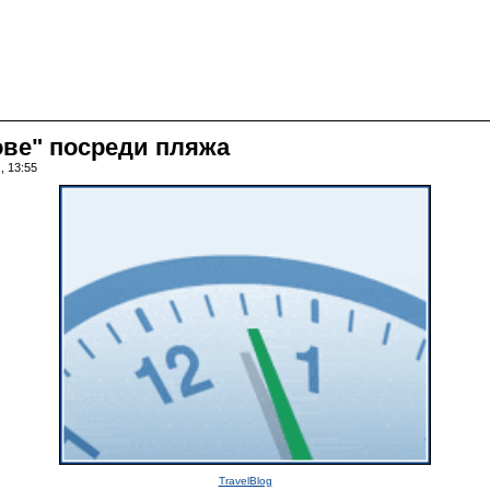
ове" посреди пляжа
, 13:55
TravelBlog