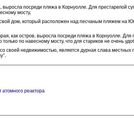
, выросла посреди пляжа в Корнуолле. Для престарелой суп
есному мосту,
в свой дом, который расположен над песчаным пляжем на Ю
орая, как остров, выросла посреди пляжа в Корнуолле. Для
о только по навесному мосту, что для стариков не очень удо
 со своей недвижимостью, является дурная слава местных п
у".
т атомного реактора