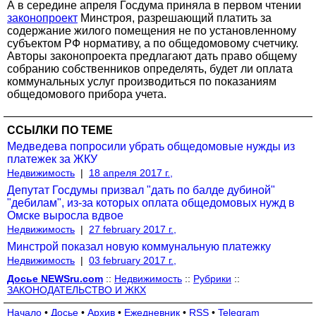
А в середине апреля Госдума приняла в первом чтении
законопроект
Минстроя, разрешающий платить за
содержание жилого помещения не по установленному
субъектом РФ нормативу, а по общедомовому счетчику.
Авторы законопроекта предлагают дать право общему
собранию собственников определять, будет ли оплата
коммунальных услуг производиться по показаниям
общедомового прибора учета.
ССЫЛКИ ПО ТЕМЕ
Медведева попросили убрать общедомовые нужды из
платежек за ЖКУ
Недвижимость
|
18 апреля 2017 г.,
Депутат Госдумы призвал "дать по балде дубиной"
"дебилам", из-за которых оплата общедомовых нужд в
Омске выросла вдвое
Недвижимость
|
27 february 2017 г.,
Минстрой показал новую коммунальную платежку
Недвижимость
|
03 february 2017 г.,
Досье NEWSru.com
::
Недвижимость
::
Рубрики
::
ЗАКОНОДАТЕЛЬСТВО И ЖКХ
Начало
•
Досье
•
Архив
•
Ежедневник
•
RSS
•
Telegram