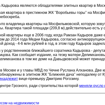
 Кадырова являются обладателями элитных квартир в Моск
вая квартира в престижном ЖК "Воробьевы горы" на Мосф
небоскреба.
что владелица квартиры на Мосфильмовской, которую зовут т
ы. Квартира такой площади (209,8 м) действительно есть у
ной квартиры еще в 2006 году, когда Рамзан Кадыров даже 
том до 2014 года Медни Кадырова, согласно антикоррупцион
 доход - 4-6 млн рублей в год, в этом году Кадыров задекл
и у родственников ближайшего соратника Кадырова - депут
мцова. Как сообщает издание, на тезку матери Делимханов
Делимханова в том же доме на Давыдковской может принадл
ь в Москве и у главы МВД по Чечне Руслана Алханова. Две 
бнаружены в элитном ЖК "Ближняя дача" неподалеку от Куту
инадлежит
вице-премьеру Дмитрию Рогозину.
ентре Грозного, ради строительства которой
меняли русло 
несом на недвижимости