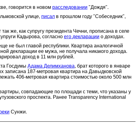
ве, говорится в новом
расследовании
"Дождя".
ильмовской улице,
писал
в прошлом году "Собеседник",
ак же, как супругу президента Чечни, прописана в селе
 супруги Кадырова, согласно
его декларации
о доходах.
еще не был главой республики. Квартира аналогичной
ной декларации ее мужа, не получала никакого дохода.
арировал доход в 11 млн рублей.
ата Госдумы
Адама Делимханова
, брат которого в январе
ых записана 187-метровая квартира на Давыдковской
ежать 406-метровая квартира стоимостью около 500 млн
квартиры, совпадающие по площади с теми, что указаны у
зовского проспекта. Ранее Transparency International
реки
Сунжи.