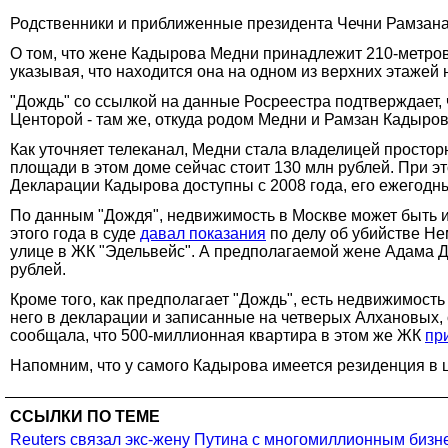
Родственники и приближенные президента Чечни Рамзана
О том, что жене Кадырова Медни принадлежит 210-метро
указывая, что находится она на одном из верхних этажей 
"Дождь" со ссылкой на данные Росреестра подтверждает, 
Центорой - там же, откуда родом Медни и Рамзан Кадыров
Как уточняет телеканал, Медни стала владелицей простор
площади в этом доме сейчас стоит 130 млн рублей. При э
Декларации Кадырова доступны с 2008 года, его ежегодный
По данным "Дождя", недвижимость в Москве может быть 
этого года в суде
давал показания
по делу об убийстве Не
улице в ЖК "Эдельвейс". А предполагаемой жене Адама 
рублей.
Кроме того, как предполагает "Дождь", есть недвижимост
него в декларации и записанные на четверых Алхановых, о
сообщала, что 500-миллионная квартира в этом же ЖК
пр
Напомним, что у самого Кадырова имеется резиденция в ц
ССЫЛКИ ПО ТЕМЕ
Reuters связал экс-жену Путина с многомиллионным биз