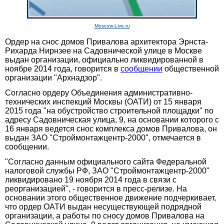
Moscow-Live.ru
Ордер на снос домов Привалова архитектора Эрнста-
Рихарда Нирнзее на Садовнической улице в Москве
выдан организации, официально ликвидированной в
ноябре 2014 года, говорится в
сообщении
общественной
организации "Архнадзор".
Согласно ордеру Объединения административно-
технических инспекций Москвы (ОАТИ) от 15 января
2015 года "на обустройство строительной площадки" по
адресу Садовническая улица, 9, на основании которого с
16 января ведется снос комплекса домов Привалова, он
выдан ЗАО "Строймонтажцентр-2000", отмечается в
сообщении.
"Согласно данным официального сайта Федеральной
налоговой службы РФ, ЗАО "Строймонтажцентр-2000"
ликвидировано 19 ноября 2014 года в связи с
реорганизацией", - говорится в пресс-релизе. На
основании этого общественное движение подчеркивает,
что ордер ОАТИ выдан несуществующей подрядной
организации, а работы по сносу домов Привалова на