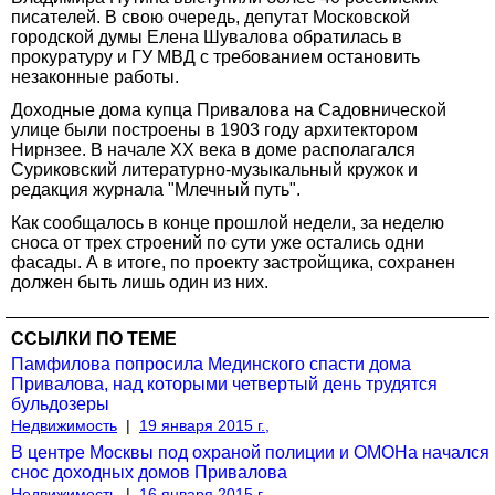
писателей. В свою очередь, депутат Московской
городской думы Елена Шувалова обратилась в
прокуратуру и ГУ МВД с требованием остановить
незаконные работы.
Доходные дома купца Привалова на Садовнической
улице были построены в 1903 году архитектором
Нирнзее. В начале XX века в доме располагался
Суриковский литературно-музыкальный кружок и
редакция журнала "Млечный путь".
Как сообщалось в конце прошлой недели, за неделю
сноса от трех строений по сути уже остались одни
фасады. А в итоге, по проекту застройщика, сохранен
должен быть лишь один из них.
ССЫЛКИ ПО ТЕМЕ
Памфилова попросила Мединского спасти дома
Привалова, над которыми четвертый день трудятся
бульдозеры
Недвижимость
|
19 января 2015 г.,
В центре Москвы под охраной полиции и ОМОНа начался
снос доходных домов Привалова
Недвижимость
|
16 января 2015 г.,