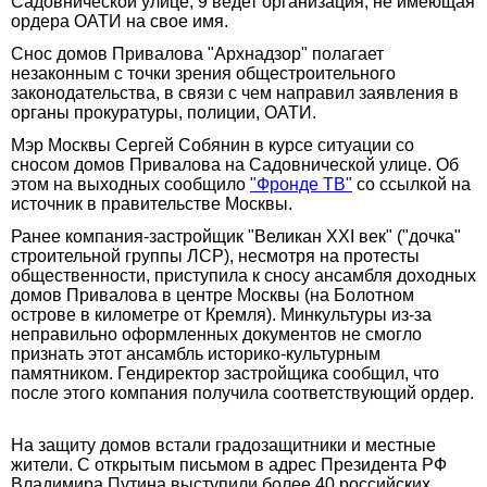
Садовнической улице, 9 ведет организация, не имеющая
ордера ОАТИ на свое имя.
Снос домов Привалова "Архнадзор" полагает
незаконным с точки зрения общестроительного
законодательства, в связи с чем направил заявления в
органы прокуратуры, полиции, ОАТИ.
Мэр Москвы Сергей Собянин в курсе ситуации со
сносом домов Привалова на Садовнической улице. Об
этом на выходных сообщило
"Фронде ТВ"
со ссылкой на
источник в правительстве Москвы.
Ранее компания-застройщик "Великан XXI век" ("дочка"
строительной группы ЛСР), несмотря на протесты
общественности, приступила к сносу ансамбля доходных
домов Привалова в центре Москвы (на Болотном
острове в километре от Кремля). Минкультуры из-за
неправильно оформленных документов не смогло
признать этот ансамбль историко-культурным
памятником. Гендиректор застройщика сообщил, что
после этого компания получила соответствующий ордер.
На защиту домов встали градозащитники и местные
жители. С открытым письмом в адрес Президента РФ
Владимира Путина выступили более 40 российских