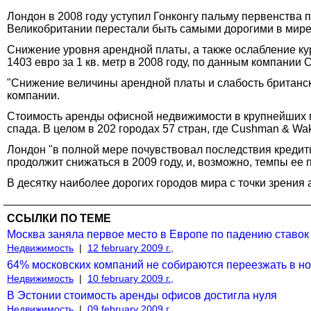
Лондон в 2008 году уступил Гонконгу пальму первенства 
Великобритании перестали быть самыми дорогими в мир
Снижение уровня арендной платы, а также ослабление кур
1403 евро за 1 кв. метр в 2008 году, по данным компании 
"Снижение величины арендной платы и слабость британск
компании.
Стоимость аренды офисной недвижимости в крупнейших г
спада. В целом в 202 городах 57 стран, где Cushman & W
Лондон "в полной мере почувствовал последствия кредит
продолжит снижаться в 2009 году, и, возможно, темпы ее
В десятку наиболее дорогих городов мира с точки зрения
ССЫЛКИ ПО ТЕМЕ
Москва заняла первое место в Европе по падению ставо
Недвижимость
|
12 february 2009 г.,
64% московских компаний не собираются переезжать в н
Недвижимость
|
10 february 2009 г.,
В Эстонии стоимость аренды офисов достигла нуля
Недвижимость
|
09 february 2009 г.,