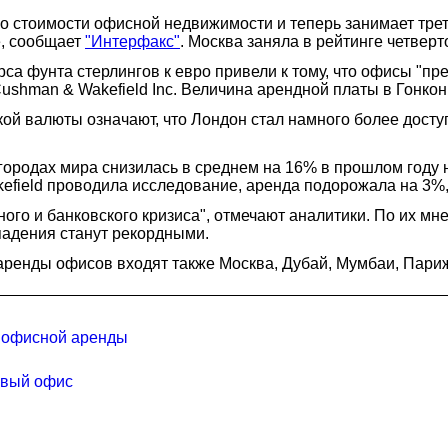
по стоимости офисной недвижимости и теперь занимает трет
е, сообщает
"Интерфакс"
. Москва заняла в рейтинге четверт
са фунта стерлингов к евро привели к тому, что офисы "пр
Cushman & Wakefield Inc. Величина арендной платы в Гонконге
ой валюты означают, что Лондон стал намного более доступ
ородах мира снизилась в среднем на 16% в прошлом году 
akefield проводила исследование, аренда подорожала на 3%
ного и банковского кризиса", отмечают аналитики. По их 
 падения станут рекордными.
 аренды офисов входят также Москва, Дубай, Мумбаи, Пари
к офисной аренды
овый офис