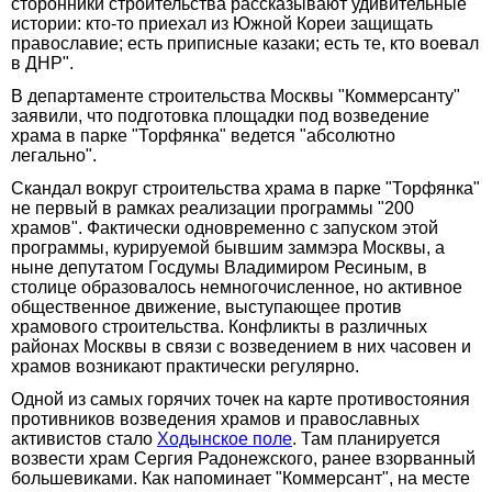
сторонники строительства рассказывают удивительные
истории: кто-то приехал из Южной Кореи защищать
православие; есть приписные казаки; есть те, кто воевал
в ДНР".
В департаменте строительства Москвы "Коммерсанту"
заявили, что подготовка площадки под возведение
храма в парке "Торфянка" ведется "абсолютно
легально".
Скандал вокруг строительства храма в парке "Торфянка"
не первый в рамках реализации программы "200
храмов". Фактически одновременно с запуском этой
программы, курируемой бывшим заммэра Москвы, а
ныне депутатом Госдумы Владимиром Ресиным, в
столице образовалось немногочисленное, но активное
общественное движение, выступающее против
храмового строительства. Конфликты в различных
районах Москвы в связи с возведением в них часовен и
храмов возникают практически регулярно.
Одной из самых горячих точек на карте противостояния
противников возведения храмов и православных
активистов стало
Ходынское поле
. Там планируется
возвести храм Сергия Радонежского, ранее взорванный
большевиками. Как напоминает "Коммерсант", на месте