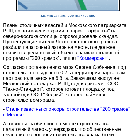
Заступница Парк Торфянка / YouTube
Планы столичных властей и Московского патриархата
РПЦ по возведению храма в парке "Торфянка" на
северо-востоке столицы спровоцировали скандал.
Протестующие жители Лосиноостровского района
разбили палаточный лагерь на месте, где должен
появиться религиозный объект в рамках столичной
программы "200 храмов", пишет
"Коммерсант"
.
Согласно постановлению мэра Сергея Собянина, под
строительство выделено 0,2 га территории парка, сам
парк располагается на 6,3 га. Заказчиком выступает
Московский патриархат РПЦ, подрядчиками - ООО
"Техно-Стандарт", которое готовит площадку под
застройку, и ООО "Зодчий", которое займется
строительством храма.
-
Стали известны спонсоры строительства "200 храмов"
в Москве
Активисты, разбившие на месте строительства
палаточный лагерь, утверждают, что общественные
слушания по вопросу строительства храма были