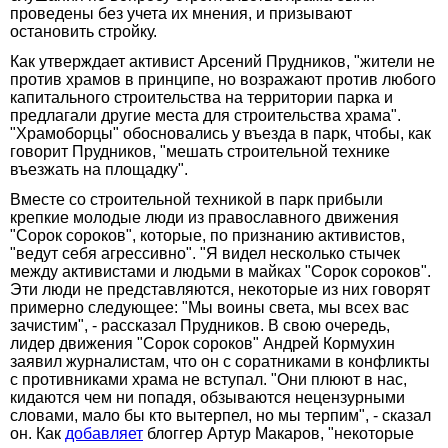
проведены без учета их мнения, и призывают
остановить стройку.
Как утверждает активист Арсений Прудников, "жители не
против храмов в принципе, но возражают против любого
капитального строительства на территории парка и
предлагали другие места для строительства храма".
"Храмоборцы" обосновались у въезда в парк, чтобы, как
говорит Прудников, "мешать строительной технике
въезжать на площадку".
Вместе со строительной техникой в парк прибыли
крепкие молодые люди из православного движения
"Сорок сороков", которые, по признанию активистов,
"ведут себя агрессивно". "Я видел несколько стычек
между активистами и людьми в майках "Сорок сороков".
Эти люди не представляются, некоторые из них говорят
примерно следующее: "Мы воины света, мы всех вас
зачистим", - рассказал Прудников. В свою очередь,
лидер движения "Сорок сороков" Андрей Кормухин
заявил журналистам, что он с соратниками в конфликты
с противниками храма не вступал. "Они плюют в нас,
кидаются чем ни попадя, обзываются нецензурными
словами, мало бы кто вытерпел, но мы терпим", - сказал
он. Как
добавляет
блоггер Артур Макаров, "некоторые