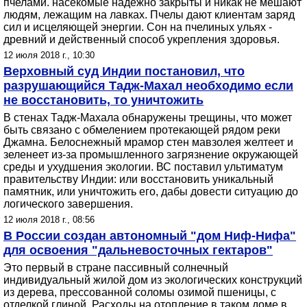
пчелами. насекомые надежно закрыты и никак не мешают
людям, лежащим на лавках. Пчелы дают клиентам заряд
сил и исцеляющей энергии. Сон на пчелиных ульях -
древний и действенный способ укрепления здоровья.
12 июля 2018 г., 10:30
Верховный суд Индии постановил, что
разрушающийся Тадж-Махал необходимо если
не восстановить, то уничтожить
В стенах Тадж-Махала обнаружены трещины, что может
быть связано с обмелением протекающей рядом реки
Джамна. Белоснежный мрамор стен мавзолея желтеет и
зеленеет из-за промышленного загрязнение окружающей
среды и ухудшения экологии. ВС поставил ультиматум
правительству Индии: или восстановить уникальный
памятник, или уничтожить его, дабы довести ситуацию до
логического завершения.
12 июля 2018 г., 08:56
В России создан автономный "дом Ниф-Нифа"
для освоения "дальневосточных гектаров"
Это первый в стране пассивный солнечный
индивидуальный жилой дом из экологических конструкций
из дерева, прессованной соломы озимой пшеницы, с
отделкой глиной. Расходы на отопление в таком доме в