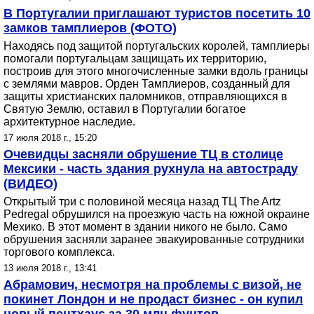
В Португалии приглашают туристов посетить 10
замков тамплиеров (ФОТО)
Находясь под защитой португальских королей, тамплиеры
помогали португальцам защищать их территорию,
построив для этого многочисленные замки вдоль границы
с землями мавров. Орден Тамплиеров, созданный для
защиты христианских паломников, отправляющихся в
Святую Землю, оставил в Португалии богатое
архитектурное наследие.
17 июля 2018 г., 15:20
Очевидцы засняли обрушение ТЦ в столице
Мексики - часть здания рухнула на автостраду
(ВИДЕО)
Открытый три с половиной месяца назад ТЦ The Artz
Pedregal обрушился на проезжую часть на южной окраине
Мехико. В этот момент в здании никого не было. Само
обрушения засняли заранее эвакуированные сотрудники
торгового комплекса.
13 июля 2018 г., 13:41
Абрамович, несмотря на проблемы с визой, не
покинет Лондон и не продаст бизнес - он купил