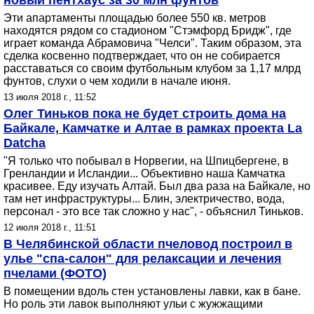
новый пентхаус за 30 млн фунтов
Эти апартаменты площадью более 550 кв. метров
находятся рядом со стадионом "Стэмфорд Бридж", где
играет команда Абрамовича "Челси". Таким образом, эта
сделка косвенно подтверждает, что он не собирается
расставаться со своим футбольным клубом за 1,17 млрд
фунтов, слухи о чем ходили в начале июня.
13 июля 2018 г., 11:52
Олег Тиньков пока не будет строить дома на
Байкале, Камчатке и Алтае в рамках проекта La
Datcha
"Я только что побывал в Норвегии, на Шпицбергене, в
Гренландии и Исландии... Объективно наша Камчатка
красивее. Еду изучать Алтай. Был два раза на Байкале, но
там нет инфраструктуры... Блин, электричество, вода,
персонал - это все так сложно у нас", - объяснил Тиньков.
12 июля 2018 г., 11:51
В Челябинской области пчеловод построил в
улье "спа-салон" для релаксации и лечения
пчелами (ФОТО)
В помещении вдоль стен установлены лавки, как в бане.
Но роль эти лавок выполняют ульи с жужжащими