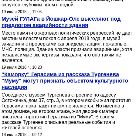
окружен глубоким рвом с водой.
19 июля 2018 г., 11:06
Музей ГУЛАГа в Йошкар-Оле выселяют под
предлогом аварийности здания
Место памяти о жертвах политических репрессий не дает
местным властям покоя с апреля 2018 года. в музей
зачастили с проверками санэпидемстанция, пожарные,
МЧС, полиция. Здание власти признали аварийным, хотя
независимые экспертизы показали, что оно таким не
является.
19 июля 2018 г., 10:23
"Каморку" Герасима из рассказа Тургенева
"Муму" могут признать объектом культурного
наследия
Соседнее с музеем Тургенева строение по адресу
Остоженка, дом 37, стр. 3, в котором якобы жил прототип
Герасима, пока памятником не является. Но именно в
этом домике, на втором этаже, жил дворник матери
писателя - прототип Герасима из "Муму". В своем
рассказе Тургенев описывал реальные события и
жителей особняка.
18 июля 2018 г., 09:12