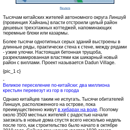
Reuters
Тысячам китайских жителей автономного округа Линшуй
(провинция Хайнань) власти отстроили целый район
дешевых трехэтажных коттеджей, напоминающих
тюремные блоки или казармы.
Более тысячи однотипных серых зданий выстроены в
длинные ряды, практически стена к стене, между рядами
- узкие улочки. Настоящая бетонная трущоба,
разрекламированная властями как шикарный новый
район с виллами. Проект называется Dadun Village.
{pic_1 c}
-
Великое переселение по-китайски: два миллиона
крестьян перевезут из гор в города
Однако китайцев таким не испугать. Тысячи обитателей
Линшуя, расположенного на острове, пока
преимущественно живут
в хибарах на воде
. Поэтому
около 3500 местных жителей с радостью начали
заезжать в новые дома спустя всего несколько недель
после того, как строительство было начато в октябре