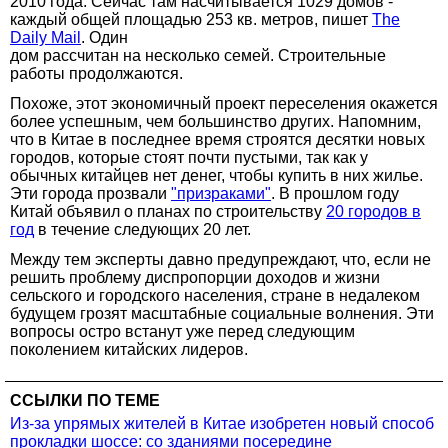
2010 года. Сейчас там насчитывается 1029 домов -
каждый общей площадью 253 кв. метров, пишет
The
Daily Mail
. Один
дом рассчитан на несколько семей. Строительные
работы продолжаются.
Похоже, этот экономичный проект переселения окажется
более успешным, чем большинство других. Напомним,
что в Китае в последнее время строятся десятки новых
городов, которые стоят почти пустыми, так как у
обычных китайцев нет денег, чтобы купить в них жилье.
Эти города прозвали
"призраками"
. В прошлом году
Китай объявил о планах по строительству
20 городов в
год
в течение следующих 20 лет.
Между тем эксперты давно предупреждают, что, если не
решить проблему диспропорции доходов и жизни
сельского и городского населения, стране в недалеком
будущем грозят масштабные социальные волнения. Эти
вопросы остро встанут уже перед следующим
поколением китайских лидеров.
ССЫЛКИ ПО ТЕМЕ
Из-за упрямых жителей в Китае изобретен новый способ
прокладки шоссе: со зданиями посередине