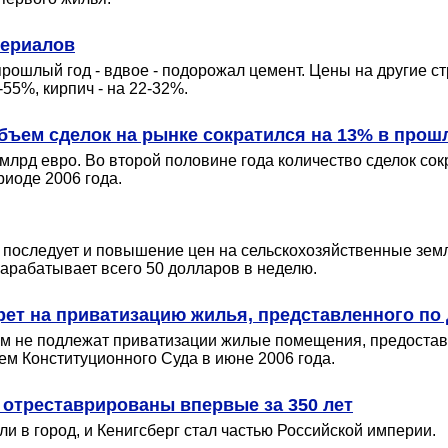
териалов
ошлый год - вдвое - подорожал цемент. Цены на другие ст
55%, кирпич - на 22-32%.
ъем сделок на рынке сократился на 13% в прош
млрд евро. Во второй половине года количество сделок со
риоде 2006 года.
я последует и повышение цен на сельскохозяйственные земл
зарабатывает всего 50 долларов в неделю.
ет на приватизацию жилья, представленного по д
ым не подлежат приватизации жилые помещения, предостав
м Конституционного Суда в июне 2006 года.
 отреставрированы впервые за 350 лет
ли в город, и Кенигсберг стал частью Российской империи.