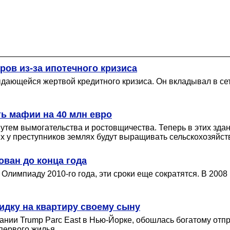
ров из-за ипотечного кризиса
дающейся жертвой кредитного кризиса. Он вкладывал в се
ь мафии на 40 млн евро
утем вымогательства и ростовщичества. Теперь в этих зда
ых у преступников землях будут выращивать сельскохозяйс
ван до конца года
импиаду 2010-го года, эти сроки еще сократятся. В 2008 г
идку на квартиру своему сыну
нии Trump Parc East в Нью-Йорке, обошлась богатому отпр
 первого жилья.