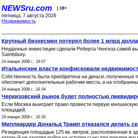
NEWSru.com
| 18+
пятница, 7 августа 2026
Недвижимость
Крупный бизнесмен потерял более 1 млрд долла
Неудачные инвестиции сделали Роберта Ченгиза самой вы
Saintsbury.
24 января 2008 г., 19:07
Итальянские власти конфисковали недвижимост
Собственность была приобретена на деньги, полученные п
обеспечит дополнительные рабочие места, а на отобранн
24 января 2008 г., 16:34
Черкизовский рынок будет полностью ликвидиро
Если Москва выиграет право провести первую юношескую Ол
площадей.
24 января 2008 г., 16:26
Миллиардер Дональд Трамп отказался делать ск
Резиденция площадью 125 кв. метров, расположенная в зда
который не захотел пойти на уступки сыну при покупке его