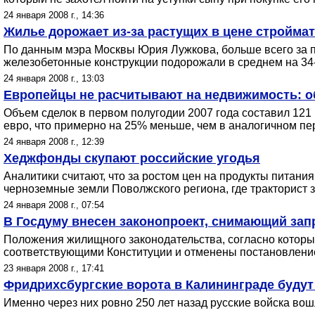
24 января 2008 г., 14:36
Жилье дорожает из-за растущих в цене стройма
По данным мэра Москвы Юрия Лужкова, больше всего за пр
железобетонные конструкции подорожали в среднем на 34-
24 января 2008 г., 13:03
Европейцы не расчитывают на недвижимость: об
Объем сделок в первом полугодии 2007 года составил 121 
евро, что примерно на 25% меньше, чем в аналогичном пе
24 января 2008 г., 12:39
Хеджфонды скупают российские угодья
Аналитики считают, что за ростом цен на продукты питани
черноземные земли Поволжского региона, где тракторист 
24 января 2008 г., 07:54
В Госдуму внесен законопроект, снимающий запр
Положения жилищного законодательства, согласно котор
соответствующими Конституции и отменены постановление
23 января 2008 г., 17:41
Фридрихсбургские ворота в Калининграде будут
Именно через них ровно 250 лет назад русские войска вош