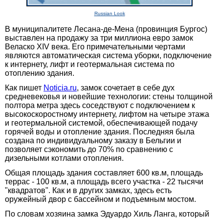
Russian Look
В муниципалитете Лесана-де-Мена (провинция Бургос)
выставлен на продажу за три миллиона евро замок
Веласко XIV века. Его примечательными чертами
являются автоматическая система уборки, подключение
к интернету, лифт и геотермальная система по
отоплению здания.
Как пишет
Noticia.ru
, замок сочетает в себе дух
средневековья и новейшие технологии: стены толщиной
полтора метра здесь соседствуют с подключением к
высокоскоростному интернету, лифтом на четыре этажа
и геотермальной системой, обеспечивающей подачу
горячей воды и отопление здания. Последняя была
создана по индивидуальному заказу в Бельгии и
позволяет сэкономить до 70% по сравнению с
дизельными котлами отопления.
Общая площадь здания составляет 600 кв.м, площадь
террас - 100 кв.м, а площадь всего участка - 22 тысячи
"квадратов". Как и в других замках, здесь есть
оружейный двор с бассейном и подъемным мостом.
По словам хозяина замка Эдуардо Хиль Ланга, который