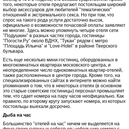
того, некоторые отели предлагают постояльцам широкий
выбор аксессуаров для любителей "тематических"
отношений и экстремального секса. Но при том, что
спрос на такого рода услуги достаточно высок,
официально о возможности почасовой оплаты заявляют
не многие. Здесь можно упомянуть четыре отеля сети
"Подушкин" в разных частях города, гостиницы
"Погости.Ру" около ВДНХ, "Тукан" рядом с метро
"Площадь Ильича" и "Love-Hotel" в районе Тверского
бульвара.
Есть еще несколько мини-гостиниц, оборудованных в
многокомнатных квартирах московского центра, и
неопределенное число однокомнатных квартир-отелей,
также расположенных в центре города. Кроме того, на
специализированных сайтах в интернете можно найти
упоминания о том, что в некоторых отелях (в основном
это старые советские гостиницы) персонал промышляет
тем, что сдает номера на пару часов неофициально. Как
правило, по второму кругу запускают номера, из которых
постояльцы выехали досрочно.
Дыба на час
Большинство "отелей на час" ничем не выделяется на
фоне своих суточных собратьев: небольшие номера с