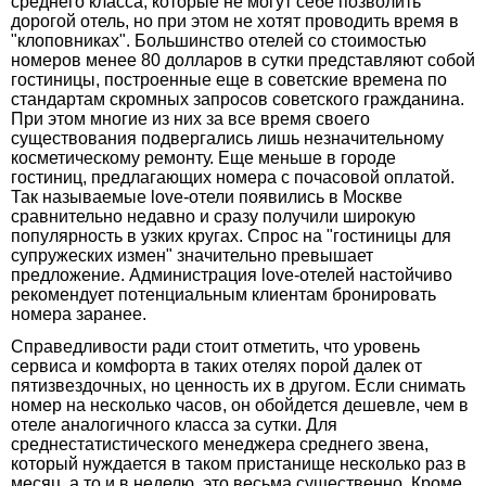
среднего класса, которые не могут себе позволить
дорогой отель, но при этом не хотят проводить время в
"клоповниках". Большинство отелей со стоимостью
номеров менее 80 долларов в сутки представляют собой
гостиницы, построенные еще в советские времена по
стандартам скромных запросов советского гражданина.
При этом многие из них за все время своего
существования подвергались лишь незначительному
косметическому ремонту. Еще меньше в городе
гостиниц, предлагающих номера с почасовой оплатой.
Так называемые love-отели появились в Москве
сравнительно недавно и сразу получили широкую
популярность в узких кругах. Спрос на "гостиницы для
супружеских измен" значительно превышает
предложение. Администрация love-отелей настойчиво
рекомендует потенциальным клиентам бронировать
номера заранее.
Справедливости ради стоит отметить, что уровень
сервиса и комфорта в таких отелях порой далек от
пятизвездочных, но ценность их в другом. Если снимать
номер на несколько часов, он обойдется дешевле, чем в
отеле аналогичного класса за сутки. Для
среднестатистического менеджера среднего звена,
который нуждается в таком пристанище несколько раз в
месяц, а то и в неделю, это весьма существенно. Кроме