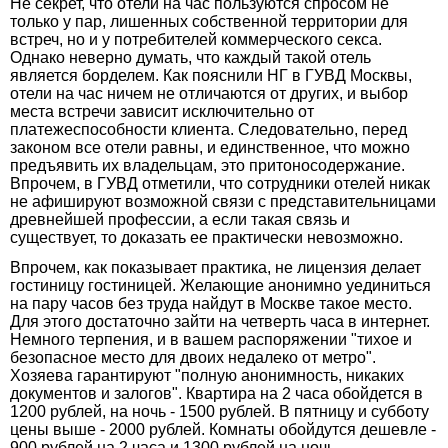
Не секрет, что отели на час пользуются спросом не
только у пар, лишенных собственной территории для
встреч, но и у потребителей коммерческого секса.
Однако неверно думать, что каждый такой отель
является борделем. Как пояснили НГ в ГУВД Москвы,
отели на час ничем не отличаются от других, и выбор
места встречи зависит исключительно от
платежеспособности клиента. Следовательно, перед
законом все отели равны, и единственное, что можно
предъявить их владельцам, это притоносодержание.
Впрочем, в ГУВД отметили, что сотрудники отелей никак
не афишируют возможной связи с представительницами
древнейшей профессии, а если такая связь и
существует, то доказать ее практически невозможно.
Впрочем, как показывает практика, не лицензия делает
гостиницу гостиницей. Желающие анонимно уединиться
на пару часов без труда найдут в Москве такое место.
Для этого достаточно зайти на четверть часа в интернет.
Немного терпения, и в вашем распоряжении "тихое и
безопасное место для двоих недалеко от метро".
Хозяева гарантируют "полную анонимность, никаких
документов и залогов". Квартира на 2 часа обойдется в
1200 рублей, на ночь - 1500 рублей. В пятницу и субботу
цены выше - 2000 рублей. Комнаты обойдутся дешевле -
900 рублей на 2 часа и 1300 рублей на ночь.