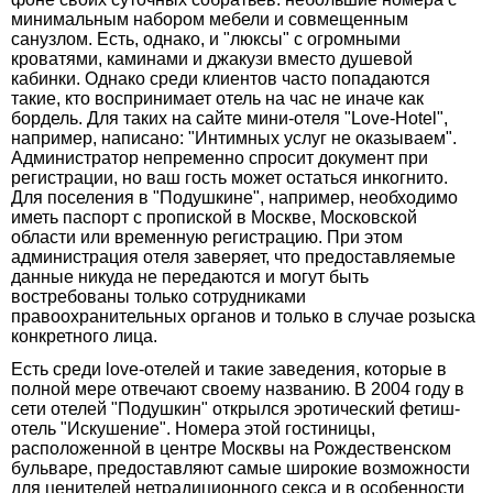
минимальным набором мебели и совмещенным
санузлом. Есть, однако, и "люксы" с огромными
кроватями, каминами и джакузи вместо душевой
кабинки. Однако среди клиентов часто попадаются
такие, кто воспринимает отель на час не иначе как
бордель. Для таких на сайте мини-отеля "Love-Hotel",
например, написано: "Интимных услуг не оказываем".
Администратор непременно спросит документ при
регистрации, но ваш гость может остаться инкогнито.
Для поселения в "Подушкине", например, необходимо
иметь паспорт с пропиской в Москве, Московской
области или временную регистрацию. При этом
администрация отеля заверяет, что предоставляемые
данные никуда не передаются и могут быть
востребованы только сотрудниками
правоохранительных органов и только в случае розыска
конкретного лица.
Есть среди love-отелей и такие заведения, которые в
полной мере отвечают своему названию. В 2004 году в
сети отелей "Подушкин" открылся эротический фетиш-
отель "Искушение". Номера этой гостиницы,
расположенной в центре Москвы на Рождественском
бульваре, предоставляют самые широкие возможности
для ценителей нетрадиционного секса и в особенности