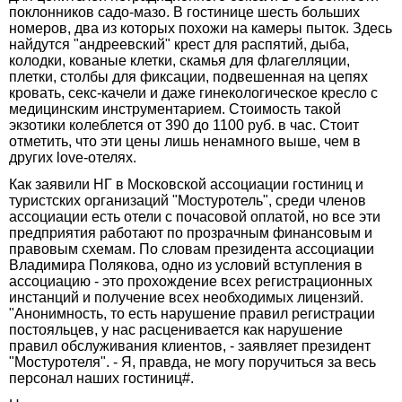
поклонников садо-мазо. В гостинице шесть больших
номеров, два из которых похожи на камеры пыток. Здесь
найдутся "андреевский" крест для распятий, дыба,
колодки, кованые клетки, скамья для флагелляции,
плетки, столбы для фиксации, подвешенная на цепях
кровать, секс-качели и даже гинекологическое кресло с
медицинским инструментарием. Стоимость такой
экзотики колеблется от 390 до 1100 руб. в час. Стоит
отметить, что эти цены лишь ненамного выше, чем в
других love-отелях.
Как заявили НГ в Московской ассоциации гостиниц и
туристских организаций "Мостуротель", среди членов
ассоциации есть отели с почасовой оплатой, но все эти
предприятия работают по прозрачным финансовым и
правовым схемам. По словам президента ассоциации
Владимира Полякова, одно из условий вступления в
ассоциацию - это прохождение всех регистрационных
инстанций и получение всех необходимых лицензий.
"Анонимность, то есть нарушение правил регистрации
постояльцев, у нас расценивается как нарушение
правил обслуживания клиентов, - заявляет президент
"Мостуротеля". - Я, правда, не могу поручиться за весь
персонал наших гостиниц#.