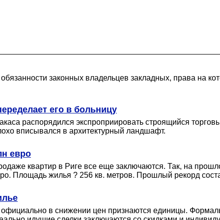
обязанности законных владельцев закладных, права на кот
переделает его в больницу
акаса распорядился экспроприировать строящийся торговый 
плохо вписывался в архитектурный ландшафт.
лн евро
родаже квартир в Риге все еще заключаются. Так, на прошл
ро. Площадь жилья ? 256 кв. метров. Прошлый рекорд соста
илье
 официально в снижении цен признаются единицы. Формальн
 реально идущие сделки заключаются со скидками и индиви