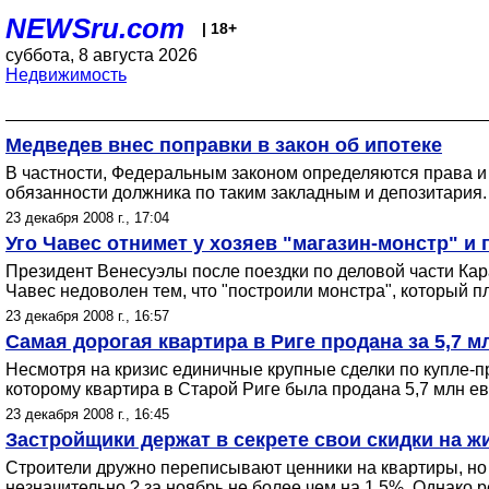
NEWSru.com
| 18+
суббота, 8 августа 2026
Недвижимость
Медведев внес поправки в закон об ипотеке
В частности, Федеральным законом определяются права и 
обязанности должника по таким закладным и депозитария.
23 декабря 2008 г., 17:04
Уго Чавес отнимет у хозяев "магазин-монстр" и 
Президент Венесуэлы после поездки по деловой части Кар
Чавес недоволен тем, что "построили монстра", который 
23 декабря 2008 г., 16:57
Самая дорогая квартира в Риге продана за 5,7 м
Несмотря на кризис единичные крупные сделки по купле-п
которому квартира в Старой Риге была продана 5,7 млн ев
23 декабря 2008 г., 16:45
Застройщики держат в секрете свои скидки на ж
Строители дружно переписывают ценники на квартиры, но
незначительно ? за ноябрь не более чем на 1,5%. Однако