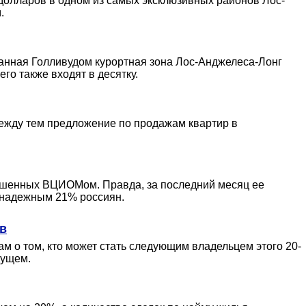
 долларов в одном из самых эксклюзивных районов Лос-
.
ванная Голливудом курортная зона Лос-Анджелеса-Лонг
го также входят в десятку.
Между тем предложение по продажам квартир в
ошенных ВЦИОМом. Правда, за последний месяц ее
и надежным 21% россиян.
ов
 о том, кто может стать следующим владельцем этого 20-
дущем.