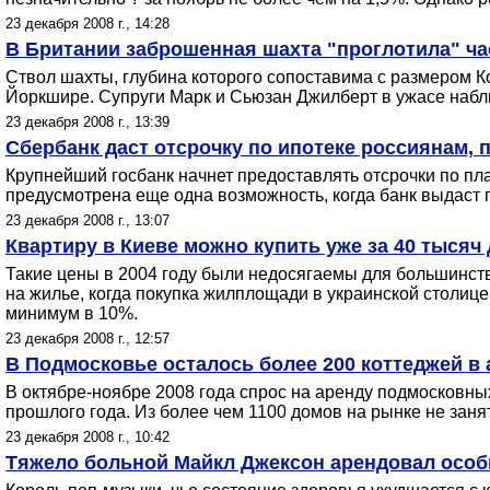
23 декабря 2008 г., 14:28
В Британии заброшенная шахта "проглотила" ча
Ствол шахты, глубина которого сопоставима с размером 
Йоркшире. Супруги Марк и Сьюзан Джилберт в ужасе наблюд
23 декабря 2008 г., 13:39
Сбербанк даст отсрочку по ипотеке россиянам, 
Крупнейший госбанк начнет предоставлять отсрочки по пл
предусмотрена еще одна возможность, когда банк выдаст 
23 декабря 2008 г., 13:07
Квартиру в Киеве можно купить уже за 40 тысяч
Такие цены в 2004 году были недосягаемы для большинств
на жилье, когда покупка жилплощади в украинской столиц
минимум в 10%.
23 декабря 2008 г., 12:57
В Подмосковье осталось более 200 коттеджей в
В октябре-ноябре 2008 года спрос на аренду подмосковн
прошлого года. Из более чем 1100 домов на рынке не занят
23 декабря 2008 г., 10:42
Тяжело больной Майкл Джексон арендовал особн