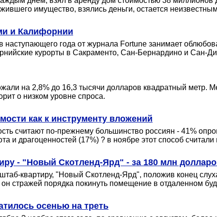
 каждым днем, взял в аренду дом стоимостью 38 миллионов
ожившего имущество, взялись деньги, остается неизвестным
ми и Калифорнии
в наступающего года от журнала Fortune занимает облюбо
рнийские курорты в Сакраменто, Cан-Бернардино и Сан-Дие
ожали на 2,8% до 16,3 тысячи долларов квадратный метр. 
орит о низком уровне спроса.
мости как к инструменту вложений
сть считают по-прежнему большинство россиян - 41% опр
ота и драгоценностей (17%) ? в ноябре этот способ считал
ру - "Новый Скотленд-Ярд" - за 180 млн доллар
аб-квартиру, "Новый Скотленд-Ярд", положив конец слухам
ли он стражей порядка покинуть помещение в отдаленном бу
атилось осенью на треть