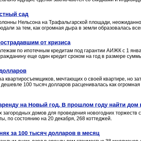
стный сад
Колонны Нельсона на Трафальгарской площади, неожиданно 
али за тем, как огромная дыра в земли образовалась всего
пострадавшим от кризиса
атежам по ипотечным кредитам под гарантии АИЖК с 1 январ
гражданину еще один кредит сроком на год в размере суммы
 долларов
а квартиросъемщиков, мечтающих о своей квартире, но за
е дешевле 100 тысяч долларов расценивалась как огромная 
 аренду на Новый год. В прошлом году найти дом
ых загородных домов для проведения новогодних торжеств 
ы, по состоянию на 20 декабря, 268 коттеджей.
як за 100 тысяч долларов в месяц