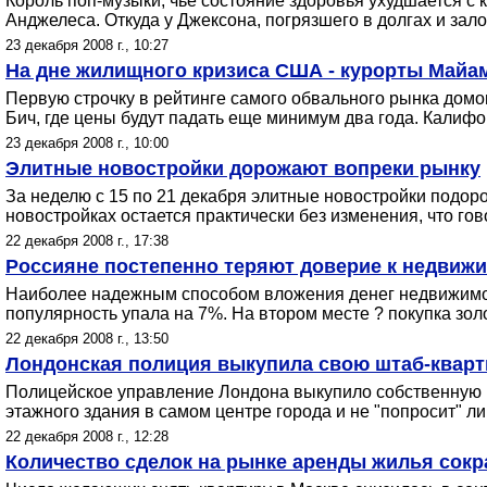
Король поп-музыки, чье состояние здоровья ухудшается с
Анджелеса. Откуда у Джексона, погрязшего в долгах и зал
23 декабря 2008 г., 10:27
На дне жилищного кризиса США - курорты Майа
Первую строчку в рейтинге самого обвального рынка домо
Бич, где цены будут падать еще минимум два года. Калифо
23 декабря 2008 г., 10:00
Элитные новостройки дорожают вопреки рынку
За неделю с 15 по 21 декабря элитные новостройки подор
новостройках остается практически без изменения, что гов
22 декабря 2008 г., 17:38
Россияне постепенно теряют доверие к недвижи
Наиболее надежным способом вложения денег недвижимо
популярность упала на 7%. На втором месте ? покупка зол
22 декабря 2008 г., 13:50
Лондонская полиция выкупила свою штаб-кварти
Полицейское управление Лондона выкупило собственную шт
этажного здания в самом центре города и не "попросит" 
22 декабря 2008 г., 12:28
Количество сделок на рынке аренды жилья сокр