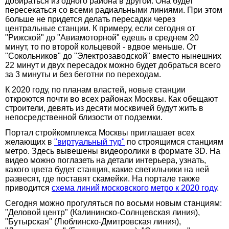
добираться из одного района в другой. Она будет
пересекаться со всеми радиальными линиями. При этом
больше не придется делать пересадки через
центральные станции. К примеру, если сегодня от
"Рижской" до "Авиамоторной" едешь в среднем 20
минут, то по второй кольцевой - вдвое меньше. От
"Сокольников" до "Электрозаводской" вместо нынешних
22 минут и двух пересадок можно будет добраться всего
за 3 минуты и без беготни по переходам.
К 2020 году, по планам властей, новые станции
откроются почти во всех районах Москвы. Как обещают
строители, девять из десяти москвичей будут жить в
непосредственной близости от подземки.
Портал стройкомплекса Москвы приглашает всех
желающих в
"виртуальный тур"
по строящимся станциям
метро. Здесь вывешены видеоролики в формате 3D. На
видео можно поглазеть на детали интерьера, узнать,
какого цвета будет станция, какие светильники на ней
развесят, где поставят скамейки. На портале также
приводится
схема линий московского метро к 2020 году
.
Сегодня можно прогуляться по восьми новым станциям:
"Деловой центр" (Калининско-Солнцевская линия),
"Бутырская" (Люблинско-Дмитровская линия),