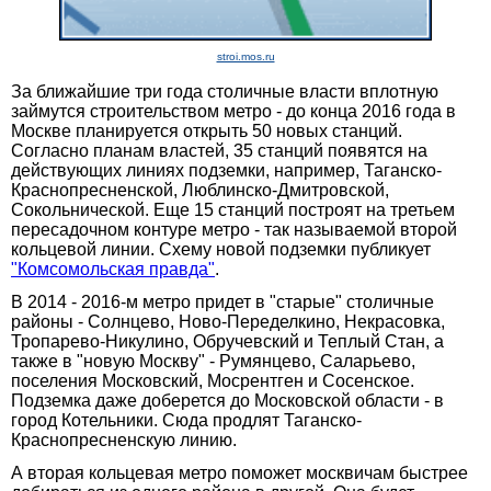
stroi.mos.ru
За ближайшие три года столичные власти вплотную
займутся строительством метро - до конца 2016 года в
Москве планируется открыть 50 новых станций.
Согласно планам властей, 35 станций появятся на
действующих линиях подземки, например, Таганско-
Краснопресненской, Люблинско-Дмитровской,
Сокольнической. Еще 15 станций построят на третьем
пересадочном контуре метро - так называемой второй
кольцевой линии. Схему новой подземки публикует
"Комсомольская правда"
.
В 2014 - 2016-м метро придет в "старые" столичные
районы - Солнцево, Ново-Переделкино, Некрасовка,
Тропарево-Никулино, Обручевский и Теплый Стан, а
также в "новую Москву" - Румянцево, Саларьево,
поселения Московский, Мосрентген и Сосенское.
Подземка даже доберется до Московской области - в
город Котельники. Сюда продлят Таганско-
Краснопресненскую линию.
А вторая кольцевая метро поможет москвичам быстрее