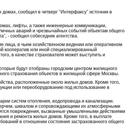
домах, сообщил в четверг "Интерфаксу" источник в
домах, лифты, а также инженерные коммуникации,
зличных аварий и чрезвычайных событий объектам общего
а", - сообщил собеседник агентства.
е лица, в чьем хозяйственном ведении или оперативном
ый кооператив или иной специализированный
го, в качестве страхователя может выступить и
которые будут отобраны городским центром жилищного
ьного страхования объектов в жилищной сфере Москвы.
ойства, расположенные около жилых домов. Кроме того,
рукции или переоборудованию под использование в
арии систем отопления, водопровода и канализации.
 смерчем, шквалом и сопровождающими их атмосферными
носятся повреждения, вызванные умышленными действиями
ния и ремонта жилых домов. Кроме того, в выплате
ребований в отношении состояния застрахованного общего