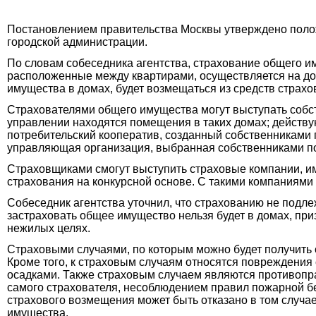
Постановлением правительства Москвы утверждено полож
городской администрации.
По словам собеседника агентства, страхование общего и
расположенные между квартирами, осуществляется на до
имущества в домах, будет возмещаться из средств страхов
Страхователями общего имущества могут выступать собс
управлении находятся помещения в таких домах; действ
потребительский кооператив, созданный собственниками 
управляющая организация, выбранная собственниками 
Страховщиками смогут выступить страховые компании, и
страхования на конкурсной основе. С такими компаниями
Собеседник агентства уточнил, что страхованию не подле
застраховать общее имущество нельзя будет в домах, пр
нежилых целях.
Страховыми случаями, по которым можно будет получить 
Кроме того, к страховым случаям относятся повреждени
осадками. Также страховым случаем являются противопр
самого страхователя, несоблюдением правил пожарной бе
страхового возмещения может быть отказано в том случа
имущества.