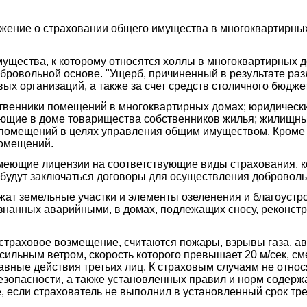
ение о страховании общего имущества в многоквартирных 
мущества, к которому относятся холлы в многоквартирных 
бровольной основе. "Ущерб, причиненный в результате ра
ых организаций, а также за счет средств столичного бюджет
твенники помещений в многоквартирных домах; юридически
ующие в доме товарищества собственников жилья; жилищн
помещений в целях управления общим имуществом. Кроме то
помещений.
меющие лицензии на соответствующие виды страхования, 
 будут заключаться договоры для осуществления добровол
жат земельные участки и элементы озеленения и благоустр
изнанных аварийными, в домах, подлежащих сносу, реконст
страховое возмещение, считаются пожары, взрывы газа, ав
я сильным ветром, скорость которого превышает 20 м/сек,
авные действия третьих лиц. К страховым случаям не от
зопасности, а также установленных правил и норм содержа
е, если страхователь не выполнил в установленный срок т