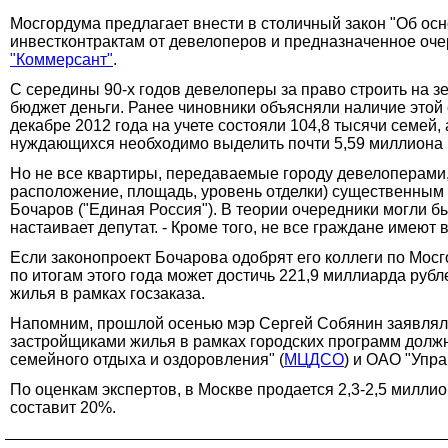
Мосгордума предлагает внести в столичный закон "Об ос
инвестконтрактам от девелоперов и предназначенное оч
"Коммерсант"
.
С середины 90-х годов девелоперы за право строить на 
бюджет деньги. Ранее чиновники объясняли наличие это
декабре 2012 года на учете состояли 104,8 тысячи семей, 
нуждающихся необходимо выделить почти 5,59 миллиона к
Но не все квартиры, передаваемые городу девелоперами,
расположение, площадь, уровень отделки) существенным о
Бочаров ("Единая Россия"). В теории очередники могли б
настаивает депутат. - Кроме того, не все граждане имею
Если законопроект Бочарова одобрят его коллеги по Мосг
по итогам этого года может достичь 221,9 миллиарда рубл
жилья в рамках госзаказа.
Напомним, прошлой осенью мэр Сергей Собянин заявлял, 
застройщиками жилья в рамках городских программ долж
семейного отдыха и оздоровления" (
МЦДСО
) и ОАО "Упр
По оценкам экспертов, в Москве продается 2,3-2,5 миллион
составит 20%.