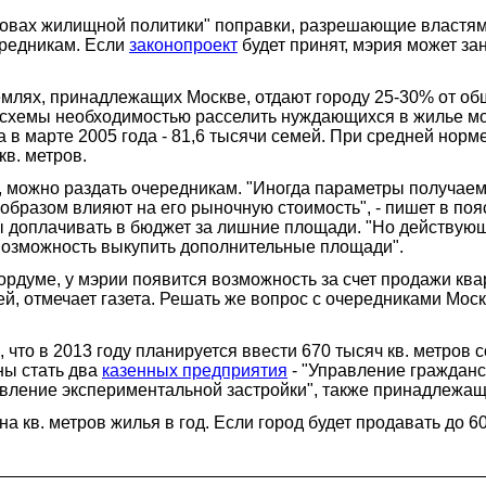
новах жилищной политики" поправки, разрешающие властям
ередникам. Если
законопроект
будет принят, мэрия может за
землях, принадлежащих Москве, отдают городу 25-30% от 
й схемы необходимостью расселить нуждающихся в жилье м
а в марте 2005 года - 81,6 тысячи семей. При средней норм
в. метров.
 можно раздать очередникам. "Иногда параметры получаем
бразом влияют на его рыночную стоимость", - пишет в пояс
ы доплачивать в бюджет за лишние площади. "Но действующе
т возможность выкупить дополнительные площади".
ордуме, у мэрии появится возможность за счет продажи кв
ей, отмечает газета. Решать же вопрос с очередниками Мос
что в 2013 году планируется ввести 670 тысяч кв. метров 
ны стать два
казенных предприятия
- "Управление гражданск
авление экспериментальной застройки", также принадлежащ
а кв. метров жилья в год. Если город будет продавать до 60