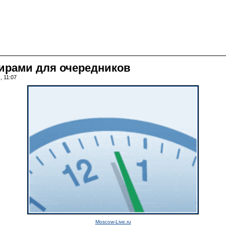
тирами для очередников
, 11:07
Moscow-Live.ru