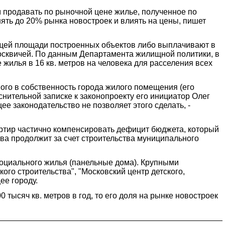
 продавать по рыночной цене жилье, полученное по
нять до 20% рынка новостроек и влиять на цены, пишет
общей площади построенных объектов либо выплачивают в
осквичей. По данным Департамента жилищной политики, в
е жилья в 16 кв. метров на человека для расселения всех
ого в собственность города жилого помещения (его
нительной записке к законопроекту его инициатор Олег
е законодательство не позволяет этого сделать, -
артир частично компенсировать дефицит бюджета, который
ква продолжит за счет строительства муниципального
социального жилья (панельные дома). Крупными
ого строительства", "Московский центр детского,
ее городу.
0 тысяч кв. метров в год, то его доля на рынке новостроек