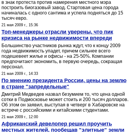
в знак протеста против намерения местного мэра
построить биогазовый завод. Стартовая цена города
начиналась с одного сантима и успела подняться до 15
тысяч евро.
21 мая 2009 г., 15:36
Топ-менеджеры отрасли уверены, что пик
кризиса на рынке недвижимости впереди
Большинство участников рынка ждут, что к концу 2009
года недвижимость упадет, причем сильнее всего
подешевеет жилье и офисы - на 25-50%. Компании
предпочитают экономить, в первую очередь, сокращая
персонал.
21 мая 2009 г., 14:33
По мнению президента России, цены на землю
в стране "запредельные"
Дмитрий Медведев назвал безумием то, что цена одной
сотки в Подмосковье может стоить и 200 тысяч долларов.
Об этом он заявил, выступая в четверг в Хабаровске на
встрече с российскими и китайскими студентами.
21 мая 2009 г., 12:00
Африканский девелопер решил проучить
местных жителей, пообещав "элитные" земли