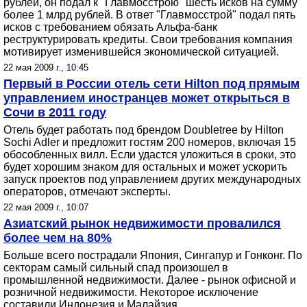
рублей, он подал к "Главмосстрою" шесть исков на сумму
более 1 млрд рублей. В ответ "Главмосстрой" подал пять
исков с требованием обязать Альфа-банк
реструктурировать кредиты. Свои требования компания
мотивирует изменившейся экономической ситуацией.
22 мая 2009 г., 10:45
Первый в России отель сети Hilton под прямым
управлением иностранцев может открыться в
Сочи в 2011 году
Отель будет работать под брендом Doubletree by Hilton
Sochi Adler и предложит гостям 200 номеров, включая 15
обособленных вилл. Если удастся уложиться в сроки, это
будет хорошим знаком для остальных и может ускорить
запуск проектов под управлением других международных
операторов, отмечают эксперты.
22 мая 2009 г., 10:07
Азиатский рынок недвижимости провалился
более чем на 80%
Больше всего пострадали Япония, Сингапур и Гонконг. По
секторам самый сильный спад произошел в
промышленной недвижимости. Далее - рынок офисной и
розничной недвижимости. Некоторое исключение
составили Индонезия и Малайзия.