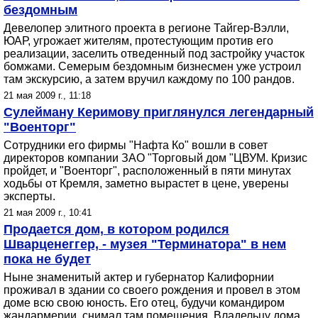
бездомным
Девелопер элитного проекта в регионе Тайгер-Вэлли,
ЮАР, угрожает жителям, протестующим против его
реализации, заселить отведенный под застройку участок
бомжами. Семерым бездомным бизнесмен уже устроил
там экскурсию, а затем вручил каждому по 100 рандов.
21 мая 2009 г., 11:18
Сулейману Керимову приглянулся легендарный
"Военторг"
Сотрудники его фирмы "Нафта Ко" вошли в совет
директоров компании ЗАО "Торговый дом "ЦВУМ. Кризис
пройдет, и "Военторг", расположенный в пяти минутах
ходьбы от Кремля, заметно вырастет в цене, уверены
эксперты.
21 мая 2009 г., 10:41
Продается дом, в котором родился
Шварценеггер, - музея "Терминатора" в нем
пока не будет
Ныне знаменитый актер и губернатор Калифорнии
проживал в здании со своего рождения и провел в этом
доме всю свою юность. Его отец, будучи командиром
жандармерии, снимал там помещения. Владельцу дома