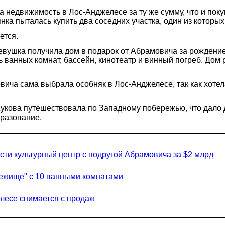
движимость в Лос-Анджелесе за ту же сумму, что и покупа
янка пыталась купить два соседних участка, один из которы
ется.
евушка получила дом в подарок от Абрамовича за рождение
ь ванных комнат, бассейн, кинотеатр и винный погреб. До
ича сама выбрала особняк в Лос-Анджелесе, так как хотела
кова путешествовала по Западному побережью, что дало д
бразование.
ести культурный центр с подругой Абрамовича за $2 млрд
бежище" с 10 ванными комнатами
елесе снимается с продаж