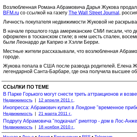
Возлюбленная Романа Абрамовича Дарья Жукова продала не
BFM.ru
со ссылкой на газету
The Wall Street Journal
, росси
Личность покупателя недвижимости Жуковой не раскрыва
В начале прошлого года американские СМИ писали, что д
оформлен в тосканском стиле; в нем шесть спален, восем
были Леонардо ди Каприо и Хэлли Берри.
Местные жители рассказывали, что возлюбленная Абрамов
городе.
Жукова попала в США после развода родителей. Елена Жу
легендарной Санта-Барбаре, где она получила высшее о
ССЫЛКИ ПО ТЕМЕ
В Парке Горького могут снести треть аттракционов и возв
Недвижимость
|
12 апреля 2011 г.,
Инопресса: Абрамович купил в Лондоне "временное при
Недвижимость
|
21 марта 2011 г.,
Подругу Абрамовича "подкачал" риелтор - дом в Лос-Анж
Недвижимость
|
18 ноября 2010 г.,
Начало
•
Досье
•
Архив
•
Ежедневник
•
RSS
•
Telegram