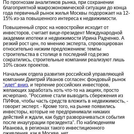
По прогнозам аналитиков рынка, при сохранении
благоприятной макроэкономической ситуации до конца
года первичный рынок жилья Москвы подорожает на 12-
15% из-за повышенного интереса к недвижимости.
Повышенный спрос на новостройки исходит от
инвесторов, считает вице-президент Международной
академии ипотеки и недвижимости Ирина Радченко. А
резкий рост цен, по мнению эксперта, спровоцирован
относительно низким предложением: темпы
строительства в столице в последний год резко
сократились, строительные компании реализуют лишь
10% своих проектов.
Начальник отдела развития российской управляющей
компании Дмитрий Иванов согласен: фондовый рынок
"идет" вниз
, и терпение российских инвесторов,
желающих заработать хоть что-то на акциях, просто
исчерпано. "Россияне стали выводить сбережения из
ПИФов, чтобы часть средств вложить в недвижимость, -
говорит эксперт. - Кроме того, на рынке появились
инвесторы, которые не предпринимали никаких
действий и ждали, как будут разворачиваться события
после инаугурации президента". По наблюдениям
Иванова, в регионах такого инвестиционного
оживления, как в Москве, нет.