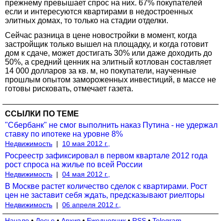
прежнему превышает спрос на них. 67% покупателей
если и интересуются квартирами в недостроенных
элитных домах, то только на стадии отделки.
Сейчас разница в цене новостройки в момент, когда
застройщик только вышел на площадку, и когда готовит
дом к сдаче, может достигать 30% или даже доходить до
50%, а средний ценник на элитный котлован составляет
14 000 долларов за кв. м, но покупатели, наученные
прошлым опытом замороженных инвестиций, в массе не
готовы рисковать, отмечает газета.
ССЫЛКИ ПО ТЕМЕ
"Сбербанк" не смог выполнить наказ Путина - не удержал
ставку по ипотеке на уровне 8%
Недвижимость
|
10 мая 2012 г.,
Росреестр зафиксировал в первом квартале 2012 года
рост спроса на жилье по всей России
Недвижимость
|
04 мая 2012 г.,
В Москве растет количество сделок с квартирами. Рост
цен не заставит себя ждать, предсказывают риелторы
Недвижимость
|
06 апреля 2012 г.,
Начало
•
Досье
•
Архив
•
Ежедневник
•
RSS
•
Telegram