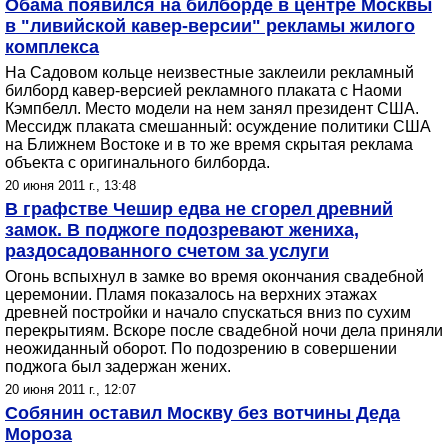
Обама появился на билборде в центре Москвы
в "ливийской кавер-версии" рекламы жилого
комплекса
На Садовом кольце неизвестные заклеили рекламный
билборд кавер-версией рекламного плаката с Наоми
Кэмпбелл. Место модели на нем занял президент США.
Мессидж плаката смешанный: осуждение политики США
на Ближнем Востоке и в то же время скрытая реклама
объекта с оригинального билборда.
20 июня 2011 г., 13:48
В графстве Чешир едва не сгорел древний
замок. В поджоге подозревают жениха,
раздосадованного счетом за услуги
Огонь вспыхнул в замке во время окончания свадебной
церемонии. Пламя показалось на верхних этажах
древней постройки и начало спускаться вниз по сухим
перекрытиям. Вскоре после свадебной ночи дела приняли
неожиданный оборот. По подозрению в совершении
поджога был задержан жених.
20 июня 2011 г., 12:07
Собянин оставил Москву без вотчины Деда
Мороза