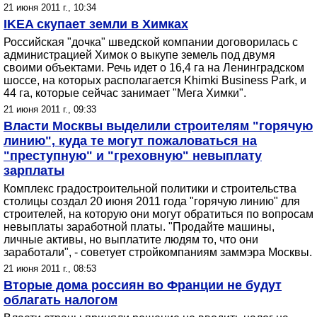
21 июня 2011 г., 10:34
IKEA скупает земли в Химках
Российская "дочка" шведской компании договорилась с
администрацией Химок о выкупе земель под двумя
своими объектами. Речь идет о 16,4 га на Ленинградском
шоссе, на которых располагается Khimki Business Park, и
44 га, которые сейчас занимает "Мега Химки".
21 июня 2011 г., 09:33
Власти Москвы выделили строителям "горячую
линию", куда те могут пожаловаться на
"преступную" и "греховную" невыплату
зарплаты
Комплекс градостроительной политики и строительства
столицы создал 20 июня 2011 года "горячую линию" для
строителей, на которую они могут обратиться по вопросам
невыплаты заработной платы. "Продайте машины,
личные активы, но выплатите людям то, что они
заработали", - советует стройкомпаниям заммэра Москвы.
21 июня 2011 г., 08:53
Вторые дома россиян во Франции не будут
облагать налогом