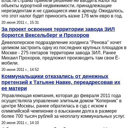
Власти страны приняли решение не вводить налог на
объекты курортной недвижимости, принадлежащие
нерезидентам и не сдающиеся ими в аренду. Ожидалось,
что этот налог будет приносить казне 176 млн евро в год.
20 июня 2011 г., 15:31
За проект освоения территории завода ЗИЛ
борются Вексельберг и Прохоров
Девелоперское подразделение холдинга "Ренова" хочет
целиком застроить одну из последних крупных площадок в
Москве - 275 гектаров территории завода ЗИЛ. Ранее
Михаил Прохоров, предложил производить там свои Ё-
мобили.
20 июня 2011 г., 14:52
Коммунальщики отказались от денежных
претензий к Татьяне Навке, переадресовав их
ее матери
Управляющая компания, которая до февраля 2011 года
осуществляла управление элитным домом "Коперник" в
центре Москвы, ранее обратилась в суд с иском к
олимпийской чемпионке о взыскании долга в размере
более 700 тысяч рублей за неоплату коммунальных услуг.
20 июня 2011 г., 14:10