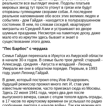
реальности все выглядит иначе. Подолы платьев
мировых звезд тут просто утонут в грязи или будут
оторваны гуляющими сворами собак. А последнее
реальное напоминание обо всех этих великих людях и
событиях - дом Гайдая - находится в полуразрушенном
состоянии. В нем, по словам соседей, квартируют
мигранты из Средней Азии и устраивают во дворе
шумные праздники. Несмотря на памятную доску, даже
мало кто из иркутян здесь бывает и знает о
существовании этого дома.
"Пес Барбос" с чердака
Семья Гайдая переехала в Иркутск из Амурской области
в начале 30-х годов. В семье было трое детей: старший -
Александр, средняя - Августа и младший - Леонид.
Умирали же они в обратном порядке. Первым, в 1993
году, ушел Леонид Гайдай.
В доме, который построил отец Иов Исидорович,
будущий режиссер прожил много лет. И, став уже
известным человеком, часто приезжал сюда из Москвы.
Здесь 22 июня 1941 года, через два дня после
выпускного вечера, сажая с отцом тополя вдоль ограды,
в 17 часов по иркутскому времени он услышал по радио
сообщение диктора о начале войны. Так как мужчин его