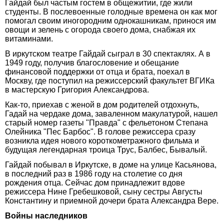
Гайдай был частым гостем в общежитии, где жили
студенты. В послевоенные голодные времена он как мог
помогал своим иногородним однокашникам, принося им
овощи и зелень с огорода своего дома, снабжая их
витаминами.
В иркутском театре Гайдай сыграл в 30 спектаклях. А в
1949 году, получив благословение и обещание
финансовой поддержки от отца и брата, поехал в
Москву, где поступил на режиссерский факультет ВГИКа
в мастерскую Григория Александрова.
Как-то, приехав с женой в дом родителей отдохнуть,
Гадай на чердаке дома, заваленном макулатурой, нашел
старый номер газеты "Правда" с фельетоном Степана
Олейника "Пес Барбос". В голове режиссера сразу
возникла идея нового короткометражного фильма и
будущая легендарная троица Трус, Балбес, Бывалый.
Гайдай побывал в Иркутске, в доме на улице Касьянова,
в последний раз в 1986 году на столетие со дня
рождения отца. Сейчас дом принадлежит вдове
режиссера Нине Гребешковой, сыну сестры Августы
Константину и приемной дочери брата Александра Вере.
Войны наследников