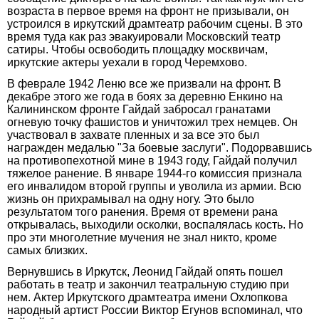
возраста в первое время на фронт не призывали, он
устроился в иркутский драмтеатр рабочим сцены. В это
время туда как раз эвакуировали Московский театр
сатиры. Чтобы освободить площадку москвичам,
иркутские актеры уехали в город Черемхово.
В феврале 1942 Леню все же призвали на фронт. В
декабре этого же года в боях за деревню Енкино на
Калининском фронте Гайдай забросал гранатами
огневую точку фашистов и уничтожил трех немцев. Он
участвовал в захвате пленных и за все это был
награжден медалью "За боевые заслуги". Подорвавшись
на противопехотной мине в 1943 году, Гайдай получил
тяжелое ранение. В январе 1944-го комиссия признала
его инвалидом второй группы и уволила из армии. Всю
жизнь он прихрамывал на одну ногу. Это было
результатом того ранения. Время от времени рана
открывалась, выходили осколки, воспалялась кость. Но
про эти многолетние мучения не знал никто, кроме
самых близких.
Вернувшись в Иркутск, Леонид Гайдай опять пошел
работать в театр и закончил театральную студию при
нем. Актер Иркутского драмтеатра имени Охлопкова
народный артист России Виктор Егунов вспоминал, что