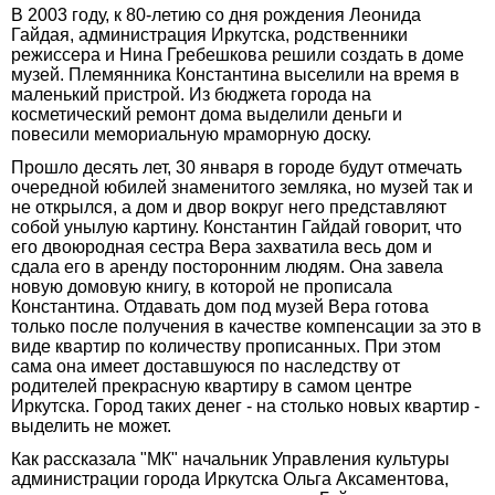
В 2003 году, к 80-летию со дня рождения Леонида
Гайдая, администрация Иркутска, родственники
режиссера и Нина Гребешкова решили создать в доме
музей. Племянника Константина выселили на время в
маленький пристрой. Из бюджета города на
косметический ремонт дома выделили деньги и
повесили мемориальную мраморную доску.
Прошло десять лет, 30 января в городе будут отмечать
очередной юбилей знаменитого земляка, но музей так и
не открылся, а дом и двор вокруг него представляют
собой унылую картину. Константин Гайдай говорит, что
его двоюродная сестра Вера захватила весь дом и
сдала его в аренду посторонним людям. Она завела
новую домовую книгу, в которой не прописала
Константина. Отдавать дом под музей Вера готова
только после получения в качестве компенсации за это в
виде квартир по количеству прописанных. При этом
сама она имеет доставшуюся по наследству от
родителей прекрасную квартиру в самом центре
Иркутска. Город таких денег - на столько новых квартир -
выделить не может.
Как рассказала "МК" начальник Управления культуры
администрации города Иркутска Ольга Аксаментова,