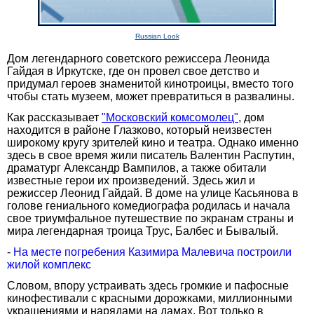
Russian Look
Дом легендарного советского режиссера Леонида
Гайдая в Иркутске, где он провел свое детство и
придумал героев знаменитой кинотроицы, вместо того
чтобы стать музеем, может превратиться в развалины.
Как рассказывает
"Московский комсомолец"
, дом
находится в районе Глазково, который неизвестен
широкому кругу зрителей кино и театра. Однако именно
здесь в свое время жили писатель Валентин Распутин,
драматург Александр Вампилов, а также обитали
известные герои их произведений. Здесь жил и
режиссер Леонид Гайдай. В доме на улице Касьянова в
голове гениального комедиографа родилась и начала
свое триумфальное путешествие по экранам страны и
мира легендарная троица Трус, Балбес и Бывалый.
-
На месте погребения Казимира Малевича построили
жилой комплекс
Словом, впору устраивать здесь громкие и пафосные
кинофестивали с красными дорожками, миллионными
украшениями и нарядами на дамах. Вот только в