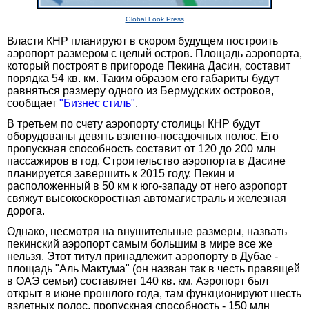
Global Look Press
Власти КНР планируют в скором будущем построить
аэропорт размером с целый остров. Площадь аэропорта,
который построят в пригороде Пекина Дасин, составит
порядка 54 кв. км. Таким образом его габариты будут
равняться размеру одного из Бермудских островов,
сообщает
"Бизнес стиль"
.
В третьем по счету аэропорту столицы КНР будут
оборудованы девять взлетно-посадочных полос. Его
пропускная способность составит от 120 до 200 млн
пассажиров в год. Строительство аэропорта в Дасине
планируется завершить к 2015 году. Пекин и
расположенный в 50 км к юго-западу от него аэропорт
свяжут высокоскоростная автомагистраль и железная
дорога.
Однако, несмотря на внушительные размеры, назвать
пекинский аэропорт самым большим в мире все же
нельзя. Этот титул принадлежит аэропорту в Дубае -
площадь "Аль Мактума" (он назван так в честь правящей
в ОАЭ семьи) составляет 140 кв. км. Аэропорт был
открыт в июне прошлого года, там функционируют шесть
взлетных полос, пропускная способность - 150 млн