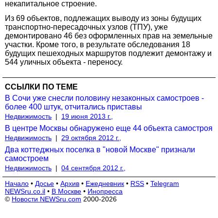
некапитальное строение.
Из 69 объектов, подлежащих выводу из зоны будущих
транспортно-пересадочных узлов (ТПУ), уже
демонтировано 46 без оформленных прав на земельные
участки. Кроме того, в результате обследования 18
будущих пешеходных маршрутов подлежит демонтажу и
544 уличных объекта - переносу.
ССЫЛКИ ПО ТЕМЕ
В Сочи уже снесли половину незаконных самостроев -
более 400 штук, отчитались приставы
Недвижимость
|
19 июня 2013 г.,
В центре Москвы обнаружено еще 44 объекта самостроя
Недвижимость
|
29 октября 2012 г.,
Два коттеджных поселка в "новой Москве" признали
самостроем
Недвижимость
|
04 сентября 2012 г.,
Начало
•
Досье
•
Архив
•
Ежедневник
•
RSS
•
Telegram
NEWSru.co.il
•
В Москве
•
Инопресса
©
Новости NEWSru.com
2000-2026