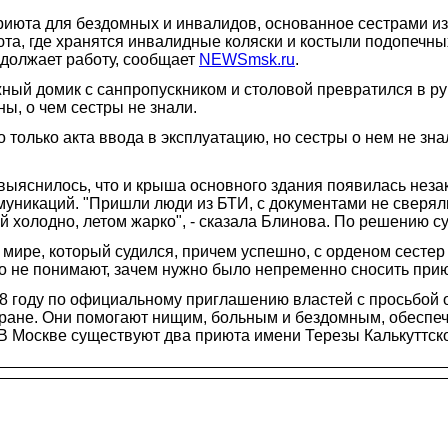
риюта для бездомных и инвалидов, основанное сестрами и
та, где хранятся инвалидные коляски и костыли подопечны
одолжает работу, сообщает
NEWSmsk.ru
.
ажный домик с санпропускником и столовой превратился в р
ы, о чем сестры не знали.
только акта ввода в эксплуатацию, но сестры о нем не зна
 выяснилось, что и крыша основного здания появилась нез
никаций. "Пришли люди из БТИ, с документами не сверяли
ой холодно, летом жарко", - сказала Блинова. По решению с
 мире, который судился, причем успешно, с орденом сестер 
 не понимают, зачем нужно было непременно сносить прию
 году по официальному приглашению властей с просьбой 
стране. Они помогают нищим, больным и бездомным, обеспе
 В Москве существуют два приюта имени Терезы Калькуттск