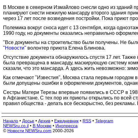
В Москве в северном Измайлово снесли одно из зданий п
планируют снести нежилую мансарду второго здания прию
через 17 лет после возведения постройки. Пока приют пр
Полемика вокруг сноса идет с 13 сентября, когда одноэт
1990 году, но документы оказались неправильно оформлен
"Все документы на строительство были получены. Не было 
"Новости"
волонтер приюта Елена Блинова.
Отсутствие документа обнаружилось спустя 17 лет. Также
была превращена в мансарду, маскирующую систему комму
сказали, что это мансарда. А здесь жить невозможно: зим
Как отмечают "Известия", Москва стала первым городом в
были допущены ошибки в оформлении документов, однако
Сестры Матери Терезы впервые появились в СССР в 1988
в Афганистане. С тех пор их приюты открылись по всей 
правил общества - делать все бескорыстно, без рекламы.
Начало
•
Досье
•
Архив
•
Ежедневник
•
RSS
•
Telegram
NEWSru.co.il
•
В Москве
•
Инопресса
©
Новости NEWSru.com
2000-2026