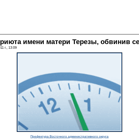
риюта имени матери Терезы, обвинив се
1 г., 13:09
Префектура Восточного административного округа