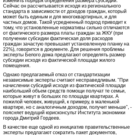
изменить порядок определения размера субсидий.
Сейчас он рассчитывается исходя из регионального
стандарта в зависимости от доходов граждан, который
может быть единым и для многоквартирных, и для
частных домов. Такой усредненный подход приводит к
тому, что установленные нормативы сильно отличаются
от фактического размера платы граждан за ЖКУ (при
получении субсидии фактическая доля расходов
граждан зачастую превышает установленную планку на
22%), говорится в документе. Для решения проблемы
эксперты Белого дома предлагают определять размер
субсидии исходя из фактической площади жилого
помещения.
Однако предлагаемый отказ от стандартизации
независимые эксперты считают несправедливым. "При
начислении субсидий исходя из фактической площади
наибольший объем средств помощи получат те семьи,
которые живут в больших по площади квартирах. А
пожилой человек, живущий, к примеру, в маленькой
квартире, но с аналогичным доходом, получит меньше", -
поясняет ведущий юрисконсульт Института экономики
города Дмитрий Гордеев.
В качестве еще одной из инициатив правительственные
эксперты предлагают сократить пакет документов,