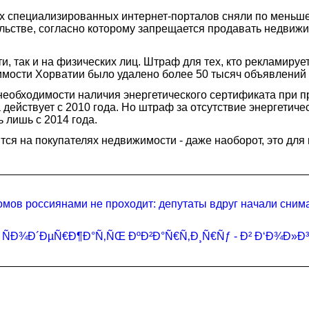
ских специализированных интернет-порталов сняли по мень
ельстве, согласно которому запрещается продавать недвижи
и, так и на физических лиц. Штраф для тех, кто рекламиру
жимости Хорватии было удалено более 50 тысяч объявлений
 необходимости наличия энергетического сертификата при
 действует с 2010 года. Но штраф за отсутствие энергетич
 лишь с 2014 года.
ся на покупателях недвижимости - даже наоборот, это для н
омов россиянами не проходит: депутаты вдруг начали сним
ÑÐ¾Ð´ÐµÑ€Ð¶Ð°Ñ‚ÑŒ ÐºÐ²Ð°Ñ€Ñ‚Ð¸Ñ€Ñƒ - Ð² Ð‘Ð¾Ð»Ð³Ð°