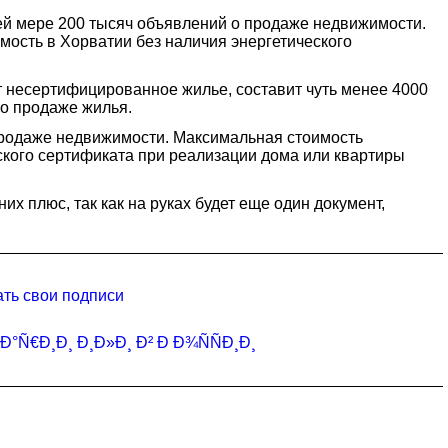
шей мере 200 тысяч объявлений о продаже недвижимости.
мость в Хорватии без наличия энергетического
ет несертифицированное жилье, составит чуть менее 4000
 о продаже жилья.
 продаже недвижимости. Максимальная стоимость
еского сертификата при реализации дома или квартиры
их плюс, так как на руках будет еще один документ,
ать свои подписи
Ñ€Ð¸Ð¸ Ð¸Ð»Ð¸ Ð² Ð Ð¾ÑÑÐ¸Ð¸