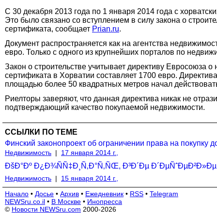
С 30 декабря 2013 года по 1 января 2014 года с хорват
Это было связано со вступлением в силу закона о строит
сертификата, сообщает
Prian.ru
.
Документ распространяется как на агентства недвижимост
евро. Только с одного из крупнейших порталов по недви
Закон о строительстве учитывает директиву Евросоюза о
сертификата в Хорватии составляет 1700 евро. Директива
площадью более 50 квадратных метров начал действовать
Риелторы заверяют, что данная директива никак не отразит
подтверждающий качество покупаемой недвижимости.
ССЫЛКИ ПО ТЕМЕ
Финский законопроект об ограничении права на покупку д
Недвижимость
|
17 января 2014 г.,
ÐšÐ°Ðº Ð¿Ð¾ÑÑ‡Ð¸Ñ‚Ð°Ñ‚ÑŒ, Ð³Ð´Ðµ Ð´ÐµÑˆÐµÐ²Ð»Ðµ 
Недвижимость
|
15 января 2014 г.,
Начало
•
Досье
•
Архив
•
Ежедневник
•
RSS
•
Telegram
NEWSru.co.il
•
В Москве
•
Инопресса
©
Новости NEWSru.com
2000-2026