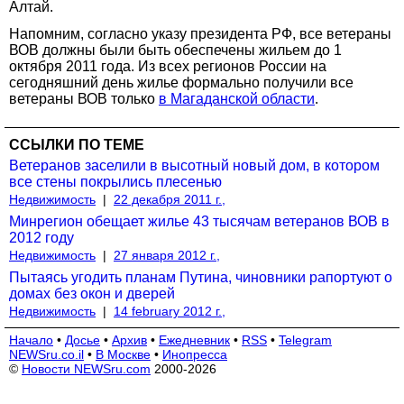
Алтай.
Напомним, согласно указу президента РФ, все ветераны
ВОВ должны были быть обеспечены жильем до 1
октября 2011 года. Из всех регионов России на
сегодняшний день жилье формально получили все
ветераны ВОВ только
в Магаданской области
.
ССЫЛКИ ПО ТЕМЕ
Ветеранов заселили в высотный новый дом, в котором
все стены покрылись плесенью
Недвижимость
|
22 декабря 2011 г.,
Минрегион обещает жилье 43 тысячам ветеранов ВОВ в
2012 году
Недвижимость
|
27 января 2012 г.,
Пытаясь угодить планам Путина, чиновники рапортуют о
домах без окон и дверей
Недвижимость
|
14 february 2012 г.,
Начало
•
Досье
•
Архив
•
Ежедневник
•
RSS
•
Telegram
NEWSru.co.il
•
В Москве
•
Инопресса
©
Новости NEWSru.com
2000-2026