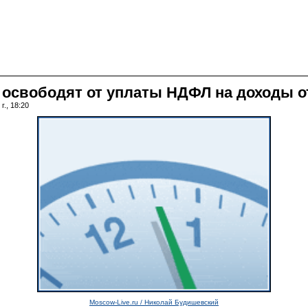
освободят от уплаты НДФЛ на доходы от
г., 18:20
Moscow-Live.ru / Николай Будишевский