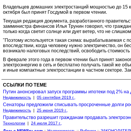
Владельцев домашних электростанций мощностью до 15 кВ
октября был принят Госдумой в первом чтении.
Текущая редакция документа, разработанного правительств
замминистра финансов Илья Трунин говорил, что граждан
только когда светит солнце или дует ветер, что не слишком
"Поэтому используется такая схема: вырабатываемая с п
впоследствии, когда человеку нужно электричество, он бе
возникало налоговых последствий, освободить стоимость 
В феврале этого года в первом чтении был принят зако
электроэнергию в сеть и бесплатно получать такой же объ
и иные компактные электростанции в частном секторе. Зак
ССЫЛКИ ПО ТЕМЕ
Путин анонсировал запуск программы ипотеки под 2% на
Недвижимость
|
05 сентября 2019 г.,
Сенаторы предложили списывать просроченные долги ро
Недвижимость
|
25 июня 2019 г.,
Правительство разрешит гражданам продавать электроэн
Технологии
|
24 июля 2017 г.,
Досье NEWSru.com
::
Недвижимость
::
Рубрики
::
ЗАКОНОДАТЕЛ