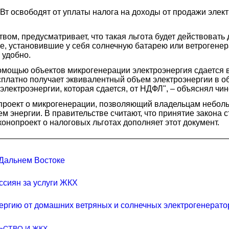
т освободят от уплаты налога на доходы от продажи элект
ом, предусматривает, что такая льгота будет действовать 
е, установившие у себя солнечную батарею или ветрогене
 удобно.
омощью объектов микрогенерации электроэнергия сдается в
сплатно получает эквивалентный объем электроэнергии в об
электроэнергии, которая сдается, от НДФЛ", – объяснял чин
нопроект о микрогенерации, позволяющий владельцам небо
ем энергии. В правительстве считают, что принятие закона
онопроект о налоговых льготах дополняет этот документ.
 Дальнем Востоке
ссиян за услуги ЖКХ
ергию от домашних ветряных и солнечных электрогенерато
ЬСТВО И ЖКХ