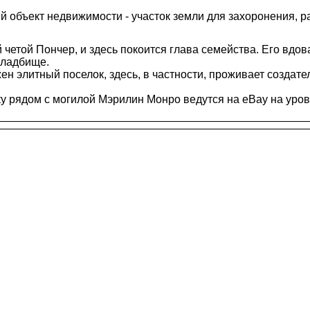
й объект недвижимости - участок земли для захоронения, 
й четой Пончер, и здесь покоится глава семейства. Его вд
кладбище.
н элитный поселок, здесь, в частности, проживает создат
ку рядом с могилой Мэрилин Монро ведутся на eBay на уров