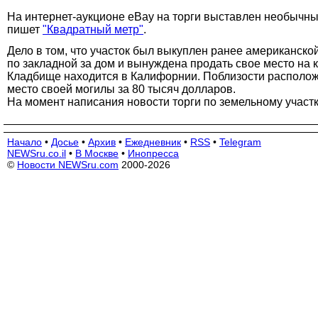
На интернет-аукционе eBay на торги выставлен необычны
пишет
"Квадратный метр"
.
Дело в том, что участок был выкуплен ранее американско
по закладной за дом и вынуждена продать свое место на 
Кладбище находится в Калифорнии. Поблизости расположе
место своей могилы за 80 тысяч долларов.
На момент написания новости торги по земельному участ
Начало
•
Досье
•
Архив
•
Ежедневник
•
RSS
•
Telegram
NEWSru.co.il
•
В Москве
•
Инопресса
©
Новости NEWSru.com
2000-2026