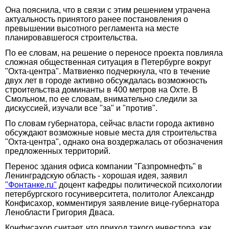
Она пояснила, что в связи с этим решением утрачена
актуальность принятого ранее постановления о
превышении высотного регламента на месте
планировавшегося строительства.
По ее словам, на решение о переносе проекта повлияла
сложная общественная ситуация в Петербурге вокруг
"Охта-центра". Матвиенко подчеркнула, что в течение
двух лет в городе активно обсуждалась возможность
строительства доминанты в 400 метров на Охте. В
Смольном, по ее словам, внимательно следили за
дискуссией, изучали все "за" и "против".
По словам губернатора, сейчас власти города активно
обсуждают возможные новые места для строительства
"Охта-центра", однако она воздержалась от обозначения
предложенных территорий.
Перенос здания офиса компании "Газпромнефть" в
Ленинградскую область - хорошая идея, заявил
"Фонтанке.ru"
доцент кафедры политической психологии
петербургского госуниверситета, политолог Александр
Конфисахор, комментируя заявление вице-губернатора
Ленобласти Григория Дваса.
Конфисахор считает, что приход такого инвестора, как