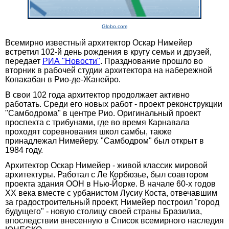
Globo.com
Всемирно известный архитектор Оскар Нимейер
встретил 102-й день рождения в кругу семьи и друзей,
передает
РИА "Новости"
. Празднование прошло во
вторник в рабочей студии архитектора на набережной
Копакабан в Рио-де-Жанейро.
В свои 102 года архитектор продолжает активно
работать. Среди его новых работ - проект реконструкции
"Самбодрома" в центре Рио. Оригинальный проект
проспекта с трибунами, где во время Карнавала
проходят соревнования школ самбы, также
принадлежал Нимейеру. "Самбодром" был открыт в
1984 году.
Архитектор Оскар Нимейер - живой классик мировой
архитектуры. Работал с Ле Корбюзье, был соавтором
проекта здания ООН в Нью-Йорке. В начале 60-х годов
XX века вместе с урбанистом Лусиу Коста, отвечавшим
за градостроительный проект, Нимейер построил "город
будущего" - новую столицу своей страны Бразилиа,
впоследствии внесенную в Список всемирного наследия