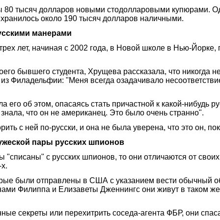
ы 80 тысяч долларов новыми стодолларовыми купюрами. Од
е хранилось около 190 тысяч долларов наличными.
русскими манерами
трех лет, начиная с 2002 года, в Новой школе в Нью-Йорке,
его бывшего студента, Хрущева рассказала, что никогда не
 из Филадельфии: "Меня всегда озадачивало несоответстви
 его об этом, опасаясь стать причастной к какой-нибудь ру
 знала, что он не американец. Это было очень странно".
ить с ней по-русски, и она не была уверена, что это он, по
ужеской пары русских шпионов
 "списаны" с русских шпионов, то они отличаются от своих
х.
рые были отправлены в США с указанием вести обычный обр
ами Филиппа и Елизаветы Дженнингс они живут в таком же
ые секреты или перехитрить соседа-агента ФБР, они спасают