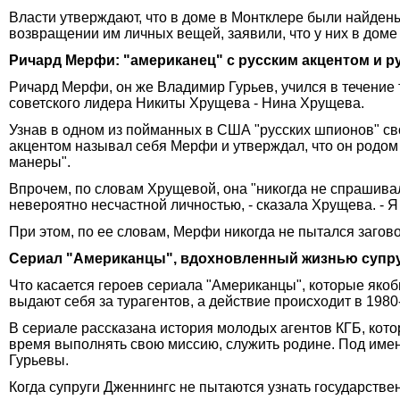
Власти утверждают, что в доме в Монтклере были найден
возвращении им личных вещей, заявили, что у них в дом
Ричард Мерфи: "американец" с русским акцентом и 
Ричард Мерфи, он же Владимир Гурьев, учился в течение 
советского лидера Никиты Хрущева - Нина Хрущева.
Узнав в одном из пойманных в США "русских шпионов" сво
акцентом называл себя Мерфи и утверждал, что он родом
манеры".
Впрочем, по словам Хрущевой, она "никогда не спрашивала
невероятно несчастной личностью, - сказала Хрущева. - Я
При этом, по ее словам, Мерфи никогда не пытался заговор
Сериал "Американцы", вдохновленный жизнью супр
Что касается героев сериала "Американцы", которые якобы
выдают себя за турагентов, а действие происходит в 1980-
В сериале рассказана история молодых агентов КГБ, кото
время выполнять свою миссию, служить родине. Под имен
Гурьевы.
Когда супруги Дженнингс не пытаются узнать государственн