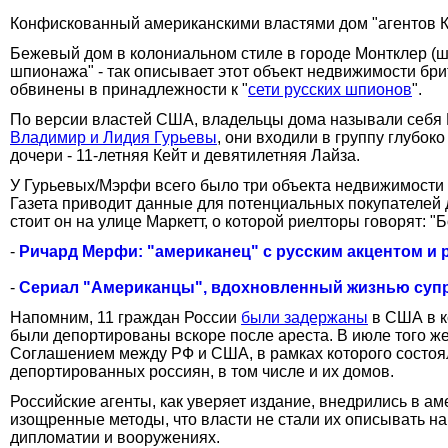
Конфискованный американскими властями дом "агентов КГ
Бежевый дом в колониальном стиле в городе Монтклер (ш
шпионажа" - так описывает этот объект недвижимости бр
обвинены в принадлежности к "
сети русских шпионов
".
По версии властей США, владельцы дома называли себя Р
Владимир и Лидия Гурьевы
, они входили в группу глубок
дочери - 11-летняя Кейт и девятилетняя Лайза.
У Гурьевых/Мэрфи всего было три объекта недвижимости п
Газета приводит данные для потенциальных покупателей д
стоит он на улице Маркетт, о которой риелторы говорят: "
-
Ричард Мерфи: "американец" с русским акцентом и
-
Сериал "Американцы", вдохновленный жизнью суп
Напомним, 11 граждан России
были задержаны
в США в к
были депортированы вскоре после ареста. В июле того ж
Соглашением между РФ и США, в рамках которого состоял
депортированных россиян, в том числе и их домов.
Российские агенты, как уверяет издание, внедрились в 
изощренные методы, что власти не стали их описывать н
дипломатии и вооружениях.