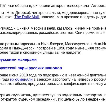
Б", чьи образы вдохновили авторов телесериала "Америка
тат Нью-Джерси): четыре спальни, модернизированная кухн
итанская
The Daily Mail
, поясняя, что прежние владельцы до
ичард и Синтия Мэрфи и вели, казалось, ничем не примеча
о законспирированных российских агентов. Они прожили в Н
о разным адресам - в Нью-Джерси, Массачусетсе и Нью-Йор
ома в Нью-Джерси: построен в 1950 году, нынешняя стоимо
Более тихой и спокойной улицы вы не найдете".
 русскими манерами
ружеской пары русских шпионов
онце июня 2010 года по подозрению в незаконной деятельн
е года
их обменяли
в венском аэропорту на четверых росси
ся этот обмен, предусматривалась конфискация в пользу 
американскую жизнь, путешествуя по подложным паспортам,
а открытом судебном заседании". Их целью было внедрение