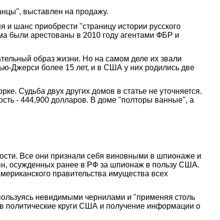
нцы", выставлен на продажу.
я и шанс приобрести "страницу истории русского
ма были арестованы в 2010 году агентами ФБР и
тельный образ жизни. Но на самом деле их звали
ью-Джерси более 15 лет, и в США у них родились две
ке. Судьба двух других домов в статье не уточняется.
сть - 444,900 долларов. В доме "полторы ванные", а
ости. Все они признали себя виновными в шпионаже и
ян, осужденных ранее в РФ за шпионаж в пользу США.
американского правительства имущества всех
 пользуясь невидимыми чернилами и "применяя столь
 в политические круги США и получение информации о