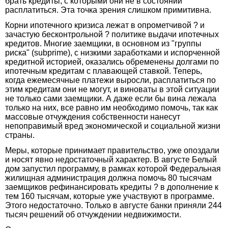
брать кредиты, с которыми они не в состоянии
расплатиться. Эта точка зрения слишком примитивна.
Корни ипотечного кризиса лежат в опрометчивой ? и
зачастую бесконтрольной ? политике выдачи ипотечных
кредитов. Многие заемщики, в основном из "группы
риска" (subprime), с низкими заработками и испорченной
кредитной историей, оказались обременены долгами по
ипотечным кредитам с плавающей ставкой. Теперь,
когда ежемесячные платежи выросли, расплатиться по
этим кредитам они не могут, и виноваты в этой ситуации
не только сами заемщики. А даже если бы вина лежала
только на них, все равно им необходимо помочь, так как
массовые отчуждения собственности нанесут
непоправимый вред экономической и социальной жизни
страны.
Меры, которые принимает правительство, уже опоздали
и носят явно недостаточный характер. В августе Белый
дом запустил программу, в рамках которой Федеральная
жилищная администрация должна помочь 80 тысячам
заемщиков рефинансировать кредиты ? в дополнение к
тем 160 тысячам, которые уже участвуют в программе.
Этого недостаточно. Только в августе банки приняли 244
тысяч решений об отчуждении недвижимости.