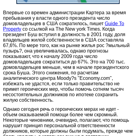
Впервые со времен администрации Картера за время
пребывания у власти одного президента число
домовладельцев в США сократилось, пишет
Guide To
Property
со ссылкой на The New york Times. Когда
президент Буш вступил в должность в 2001 году, доля
владельцев жилой собственности в США составляла
67,6%. По мере того, как на рынке жилья рос ?мыльный
пузырь?, она увеличивалась, однако прогнозы
показывают, что к началу 2009 года число
домовладельцев сократиться до 67%. Это на 700 тыс.
домовладельцев меньше, чем в начале президентского
срока Буша. Этого снижения, по расчетам
аналитического центра Moody?s "Economy.com",
избежать не удастся, если только правительство не
примет героических мер, чтобы помочь сотням тысяч
несостоятельных должников по ипотеке сохранить
жилую собственность.
Однако сегодня речь о героических мерах не идет -
объем оказываемой помощи более чем скромный.
Некоторые чиновники, очевидно, полагают, что помощь
нарушит принцип персональной ответственности
должников, которые должны были подумать, прежде чем