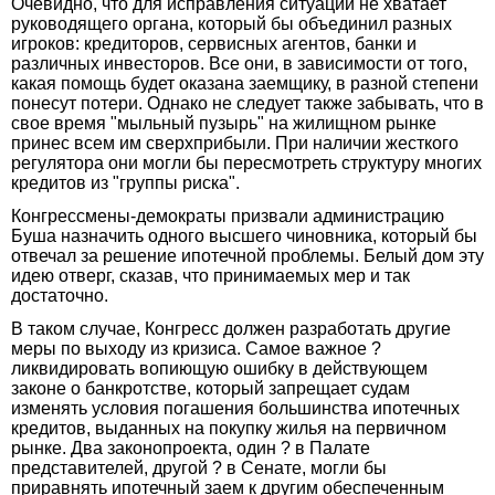
Очевидно, что для исправления ситуации не хватает
руководящего органа, который бы объединил разных
игроков: кредиторов, сервисных агентов, банки и
различных инвесторов. Все они, в зависимости от того,
какая помощь будет оказана заемщику, в разной степени
понесут потери. Однако не следует также забывать, что в
свое время "мыльный пузырь" на жилищном рынке
принес всем им сверхприбыли. При наличии жесткого
регулятора они могли бы пересмотреть структуру многих
кредитов из "группы риска".
Конгрессмены-демократы призвали администрацию
Буша назначить одного высшего чиновника, который бы
отвечал за решение ипотечной проблемы. Белый дом эту
идею отверг, сказав, что принимаемых мер и так
достаточно.
В таком случае, Конгресс должен разработать другие
меры по выходу из кризиса. Самое важное ?
ликвидировать вопиющую ошибку в действующем
законе о банкротстве, который запрещает судам
изменять условия погашения большинства ипотечных
кредитов, выданных на покупку жилья на первичном
рынке. Два законопроекта, один ? в Палате
представителей, другой ? в Сенате, могли бы
приравнять ипотечный заем к другим обеспеченным