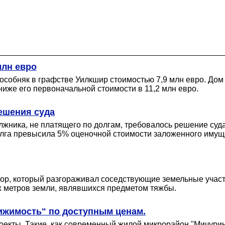
млн евро
особняк в графстве Уилкшир стоимостью 7,9 млн евро. Дом
ниже его первоначальной стоимости в 11,2 млн евро.
решения суда
лжника, не платящего по долгам, требовалось решение суд
олга превысила 5% оценочной стоимости заложенного имущ
бор, который разгораживал соседствующие земельные участ
ых метров земли, являвшихся предметом тяжбы.
ижимость" по доступным ценам.
екты. Такие, как современный жилой микрорайон "Мичурин