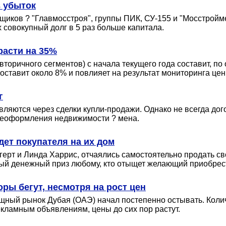
 убыток
йщиков ? "Главмосстроя", группы ПИК, СУ-155 и "Мосстрой
 совокупный долг в 5 раз больше капитала.
расти на 35%
вторичного сегментов) с начала текущего года составит, по
тавит около 8% и повлияет на результат мониторинга цен 
г
ляются через сделки купли-продажи. Однако не всегда до
ереоформления недвижимости ? мена.
дет покупателя на их дом
герт и Линда Харрис, отчаялись самостоятельно продать с
ный денежный приз любому, кто отыщет желающий приобрест
ры бегут, несмотря на рост цен
щный рынок Дубая (ОАЭ) начал постепенно остывать. Кол
рекламным объявлениям, цены до сих пор растут.