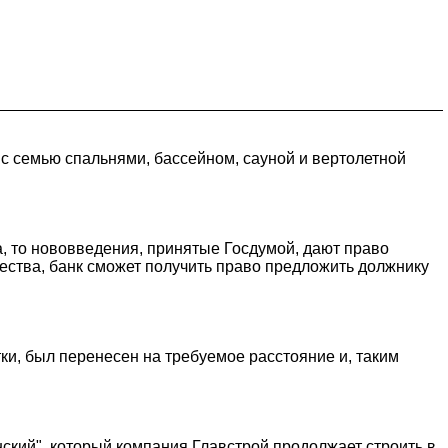
 с семью спальнями, бассейном, сауной и вертолетной
а, то нововведения, принятые Госдумой, дают право
ества, банк сможет получить право предложить должнику
ки, был перенесен на требуемое расстояние и, таким
ский", который компания Главстрой продолжает строить в