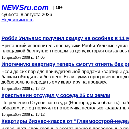
NEWSru.com
| 18+
суббота, 8 августа 2026
Недвижимость
Робби Уильямс получил скидку на особняк в 11 
Британский исполнитель поп-музыки Робби Уильямс купил 
площадкой был куплен певцом за цену, которая оказалась 
15 декабря 2008 г., 14:05
Ипотечную квартиру теперь смогут отнять без 
Если до сих пор для принудительной продажи квартиры до
банкам обходиться без него. Если сумма просроченного д
добровольно передать ему квартиру на продажу.
15 декабря 2008 г., 13:20
Крестьянин отсудил у соседа 25 см земли
По решению Окуловского суда (Новгородская область), за
образом, истец получил от ответчика несколько квадратн
15 декабря 2008 г., 13:12
Квартиры бизнес-класса от "Главмосстрой-недв
Вкладывать свои кровные всегда нужно в проверенные про