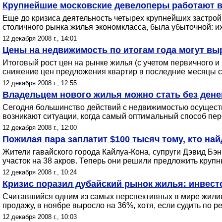
Крупнейшие московские девелоперы работают в
Еще до кризиса деятельность четырех крупнейших застро
столичного рынка жилья экономкласса, была убыточной: их
12 декабря 2008 г., 14:01
Цены на недвижимость по итогам года могут вы
Итоговый рост цен на рынке жилья (с учетом первичного и 
снижение цен предложения квартир в последние месяцы сос
12 декабря 2008 г., 12:55
Владельцем нового жилья можно стать без дене
Сегодня большинство действий с недвижимостью осуществ
возникают ситуации, когда самый оптимальный способ п
12 декабря 2008 г., 12:00
Пожилая пара заплатит $100 тысяч тому, кто най
Жители гавайского города Кайлуа-Кона, супруги Дэвид Бэн
участок на 38 акров. Теперь они решили предложить круп
12 декабря 2008 г., 10:24
Кризис поразил дубайский рынок жилья: инвесто
Считавшийся одним из самых перспективных в мире жили
продажу, в ноябре выросло на 36%, хотя, если судить по 
12 декабря 2008 г., 10:03