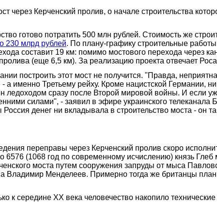
ост через Керченский пролив, о начале строительства кот
ство готово потратить 500 млн рублей. Стоимость же строи
о 230 млрд рублей
. По плану-графику строительные работ
хода составит 19 км: помимо мостового перехода через кана
 пролива (еще 6,5 км). За реализацию проекта отвечает Рос
ании построить этот мост не получится. "Правда, неприятна
 - а именно Третьему рейху. Кроме нацистской Германии, н
н ледоходом сразу после Второй мировой войны. И если уж 
ренними силами", - заявил в эфире украинского телеканала
Россия денег ни вкладывала в строительство моста - он так
дения переправы через Керченский пролив скоро исполнитс
то 6576 (1068 год по современному исчислению) князь Глеб
енского моста путем сооружения запруды от мыса Павловско
ва Владимир Менделеев. Примерно тогда же британцы план
ько к середине ХХ века человечество накопило технически