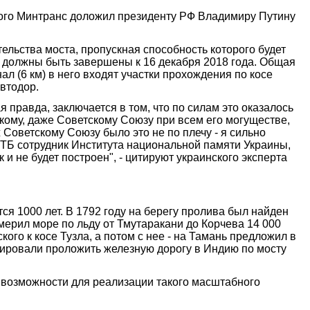
орого Минтранс доложил президенту РФ Владимиру Путину
тельства моста, пропускная способность которого будет
ы должны быть завершены к 16 декабря 2018 года. Общая
л (6 км) в него входят участки прохождения по косе
автодор.
я правда, заключается в том, что по силам это оказалось
икому, даже Советскому Союзу при всем его могуществе,
Советскому Союзу было это не по плечу - я сильно
 БТБ сотрудник Института национальной памяти Украины,
 и не будет построен", - цитируют украинского эксперта
я 1000 лет. В 1792 году на берегу пролива был найден
 мерил море по льду от Тмутаракани до Корчева 14 000
го к косе Тузла, а потом с нее - на Тамань предложил в
ировали проложить железную дорогу в Индию по мосту
е возможности для реализации такого масштабного