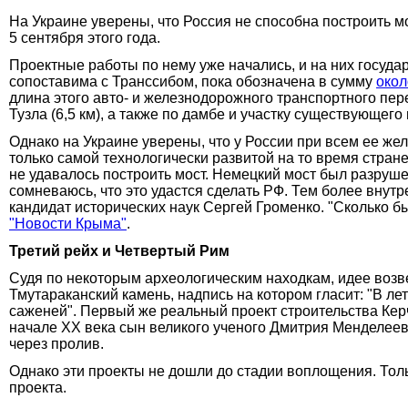
На Украине уверены, что Россия не способна построить м
5 сентября этого года.
Проектные работы по нему уже начались, и на них государ
сопоставима с Транссибом, пока обозначена в сумму
окол
длина этого авто- и железнодорожного транспортного пере
Тузла (6,5 км), а также по дамбе и участку существующего
Однако на Украине уверены, что у России при всем ее жел
только самой технологически развитой на то время стране
не удавалось построить мост. Немецкий мост был разруше
сомневаюсь, что это удастся сделать РФ. Тем более внут
кандидат исторических наук Сергей Громенко. "Сколько бы 
"Новости Крыма"
.
Третий рейх и Четвертый Рим
Судя по некоторым археологическим находкам, идее возве
Тмутараканский камень, надпись на котором гласит: "В ле
саженей". Первый же реальный проект строительства Керч
начале XX века сын великого ученого Дмитрия Менделее
через пролив.
Однако эти проекты не дошли до стадии воплощения. Тол
проекта.