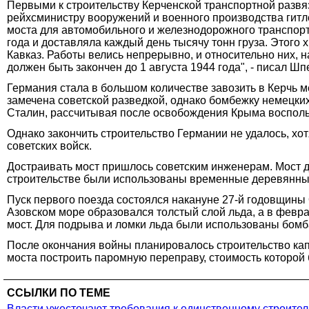
Первыми к строительству Керченской транспортной разв
рейхсминистру вооружений и военного производства гитл
моста для автомобильного и железнодорожного транспорт
года и доставляла каждый день тысячу тонн груза. Этого
Кавказ. Работы велись непрерывно, и относительно них, н
должен быть закончен до 1 августа 1944 года", - писал Ш
Германия стала в большом количестве завозить в Керчь 
замечена советской разведкой, однако бомбежку немец
Сталин, рассчитывая после освобождения Крыма воспол
Однако закончить строительство Германии не удалось, хот
советских войск.
Достраивать мост пришлось советским инженерам. Мост дл
строительстве были использованы временные деревянные
Пуск первого поезда состоялся накануне 27-й годовщины 
Азовском море образовался толстый слой льда, а в февра
мост. Для подрыва и ломки льда были использованы бомб
После окончания войны планировалось строительство кап
моста построить паромную переправу, стоимость которой 
ССЫЛКИ ПО ТЕМЕ
Власти ужесточают требования к единственному строителю