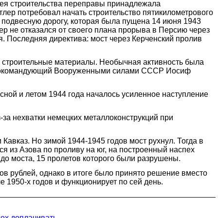
дея строительства переправы принадлежала
тлер потребовал начать строительство пятикилометрового
 подвесную дорогу, которая была пущена 14 июня 1943
ер не отказался от своего плана прорыва в Персию через
ия. Последняя директива: мост через Керченский пролив
ие строительные материалы. Необычная активность была
лавнокомандующий Вооруженными силами СССР Иосиф
весной и летом 1944 года началось усиленное наступление
з-за нехватки немецких металлоконструкций при
Кавказ. Но зимой 1944-1945 годов мост рухнул. Тогда в
я из Азова по проливу на юг, на построенный наспех
до моста, 15 пролетов которого были разрушены.
в рублей, однако в итоге было принято решение вместо
 1950-х годов и функционирует по сей день.
сех доплачивать