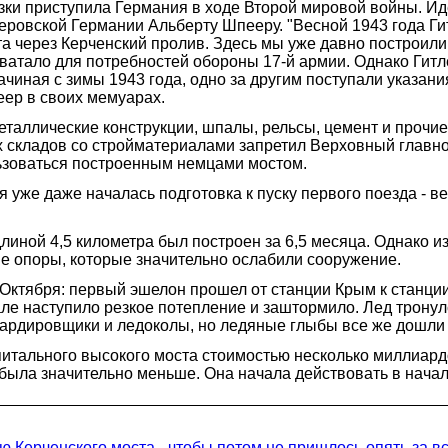
язки приступила Германия в ходе Второй мировой войны. И
еровской Германии Альберту Шпееру. "Весной 1943 года Ги
а через Керченский пролив. Здесь мы уже давно построили
 хватало для потребностей обороны 17-й армии. Однако Гитл
ачиная с зимы 1943 года, одно за другим поступали указан
пеер в своих мемуарах.
металлические конструкции, шпалы, рельсы, цемент и проч
ких складов со стройматериалами запретил Верховный г
ьзоваться построенным немцами мостом.
я уже даже началась подготовка к пуску первого поезда - 
иной 4,5 километра был построен за 6,5 месяца. Однако и
 опоры, которые значительно ослабили сооружение.
Октября: первый эшелон прошел от станции Крым к станции 
ле наступило резкое потепление и заштормило. Лед тронулс
ардировщики и ледоколы, но ледяные глыбы все же дошли 
итального высокого моста стоимостью несколько миллиардо
была значительно меньше. Она начала действовать в начале
 Керченского моста - чтобы потом не пришлось опять за в