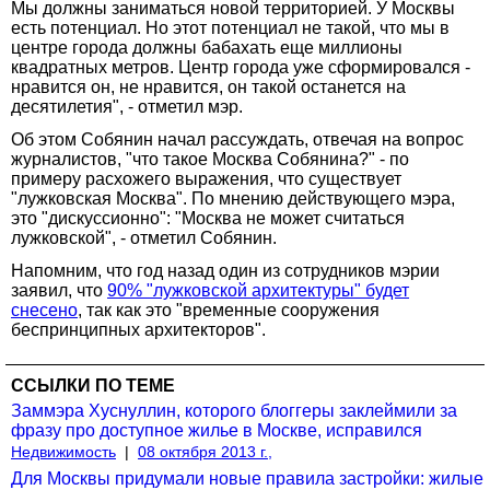
Мы должны заниматься новой территорией. У Москвы
есть потенциал. Но этот потенциал не такой, что мы в
центре города должны бабахать еще миллионы
квадратных метров. Центр города уже сформировался -
нравится он, не нравится, он такой останется на
десятилетия", - отметил мэр.
Об этом Собянин начал рассуждать, отвечая на вопрос
журналистов, "что такое Москва Собянина?" - по
примеру расхожего выражения, что существует
"лужковская Москва". По мнению действующего мэра,
это "дискуссионно": "Москва не может считаться
лужковской", - отметил Собянин.
Напомним, что год назад один из сотрудников мэрии
заявил, что
90% "лужковской архитектуры" будет
снесено
, так как это "временные сооружения
беспринципных архитекторов".
ССЫЛКИ ПО ТЕМЕ
Заммэра Хуснуллин, которого блоггеры заклеймили за
фразу про доступное жилье в Москве, исправился
Недвижимость
|
08 октября 2013 г.,
Для Москвы придумали новые правила застройки: жилые