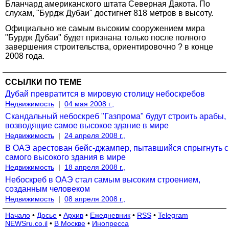
Бланчард американского штата Северная Дакота. По
слухам, "Бурдж Дубаи" достигнет 818 метров в высоту.
Официально же самым высоким сооружением мира
"Бурдж Дубаи" будет признана только после полного
завершения строительства, ориентировочно ? в конце
2008 года.
ССЫЛКИ ПО ТЕМЕ
Дубай превратится в мировую столицу небоскребов
Недвижимость
|
04 мая 2008 г.,
Скандальный небоскреб "Газпрома" будут строить арабы,
возводящие самое высокое здание в мире
Недвижимость
|
24 апреля 2008 г.,
В ОАЭ арестован бейс-джампер, пытавшийся спрыгнуть с
самого высокого здания в мире
Недвижимость
|
18 апреля 2008 г.,
Небоскреб в ОАЭ стал самым высоким строением,
созданным человеком
Недвижимость
|
08 апреля 2008 г.,
Начало
•
Досье
•
Архив
•
Ежедневник
•
RSS
•
Telegram
NEWSru.co.il
•
В Москве
•
Инопресса