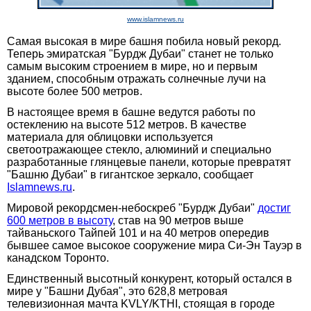
www.islamnews.ru
Самая высокая в мире башня побила новый рекорд.
Теперь эмиратская "Бурдж Дубаи" станет не только
самым высоким строением в мире, но и первым
зданием, способным отражать солнечные лучи на
высоте более 500 метров.
В настоящее время в башне ведутся работы по
остеклению на высоте 512 метров. В качестве
материала для облицовки используется
светоотражающее стекло, алюминий и специально
разработанные глянцевые панели, которые превратят
"Башню Дубаи" в гигантское зеркало, сообщает
Islamnews.ru
.
Мировой рекордсмен-небоскреб "Бурдж Дубаи"
достиг
600 метров в высоту
, став на 90 метров выше
тайваньского Тайпей 101 и на 40 метров опередив
бывшее самое высокое сооружение мира Си-Эн Тауэр в
канадском Торонто.
Единственный высотный конкурент, который остался в
мире у "Башни Дубая", это 628,8 метровая
телевизионная мачта KVLY/KTHI, стоящая в городе