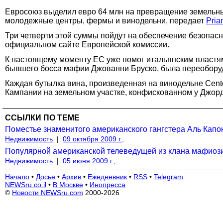
Евросоюз выделил евро 64 млн на превращение земельных
молодежные центры, фермы и винодельни, передает
Pria
Три четверти этой суммы пойдут на обеспечение безопас
официальном сайте Европейской комиссии.
К настоящему моменту ЕС уже помог итальянским властям
бывшего босса мафии Джованни Бруско, была переоборуд
Каждая бутылка вина, произведенная на винодельне Cen
Кампании на земельном участке, конфискованном у Джорд
ССЫЛКИ ПО ТЕМЕ
Поместье знаменитого американского гангстера Аль Капо
Недвижимость
|
09 октября 2009 г.,
Популярной американской телеведущей из клана мафиози
Недвижимость
|
05 июня 2009 г.,
Начало
•
Досье
•
Архив
•
Ежедневник
•
RSS
•
Telegram
NEWSru.co.il
•
В Москве
•
Инопресса
©
Новости NEWSru.com
2000-2026