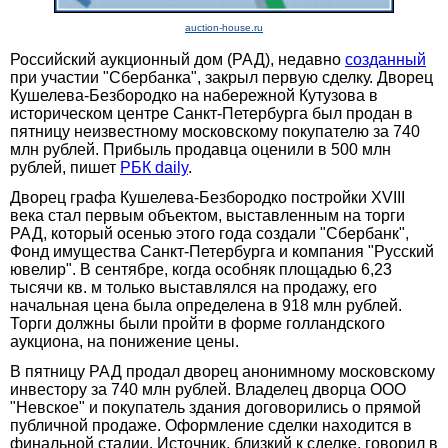
auction-house.ru
Российский аукционный дом (РАД), недавно
созданный
при участии "Сбербанка", закрыл первую сделку. Дворец
Кушелева-Безбородко на набережной Кутузова в
историческом центре Санкт-Петербурга был продан в
пятницу неизвестному московскому покупателю за 740
млн рублей. Прибыль продавца оценили в 500 млн
рублей, пишет
РБК daily
.
Дворец графа Кушелева-Безбородко постройки XVIII
века стал первым объектом, выставленным на торги
РАД, который осенью этого года создали "Сбербанк",
Фонд имущества Санкт-Петербурга и компания "Русский
ювелир". В сентябре, когда особняк площадью 6,23
тысячи кв. м только выставлялся на продажу, его
начальная цена была определена в 918 млн рублей.
Торги должны были пройти в форме голландского
аукциона, на понижение цены.
В пятницу РАД продал дворец анонимному московскому
инвестору за 740 млн рублей. Владелец дворца ООО
"Невское" и покупатель здания договорились о прямой
публичной продаже. Оформление сделки находится в
финальной стадии. Источник, близкий к сделке, говорил в