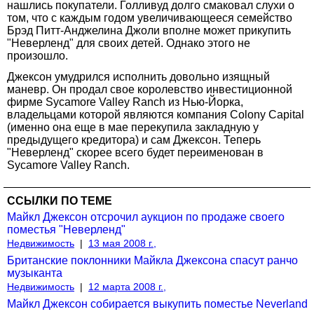
нашлись покупатели. Голливуд долго смаковал слухи о
том, что с каждым годом увеличивающееся семейство
Брэд Питт-Анджелина Джоли вполне может прикупить
"Неверленд" для своих детей. Однако этого не
произошло.
Джексон умудрился исполнить довольно изящный
маневр. Он продал свое королевство инвестиционной
фирме Sycamore Valley Ranch из Нью-Йорка,
владельцами которой являются компания Colony Capital
(именно она еще в мае перекупила закладную у
предыдущего кредитора) и сам Джексон. Теперь
"Неверленд" скорее всего будет переименован в
Sycamore Valley Ranch.
ССЫЛКИ ПО ТЕМЕ
Майкл Джексон отсрочил аукцион по продаже своего
поместья "Неверленд"
Недвижимость
|
13 мая 2008 г.,
Британские поклонники Майкла Джексона спасут ранчо
музыканта
Недвижимость
|
12 марта 2008 г.,
Майкл Джексон собирается выкупить поместье Neverland