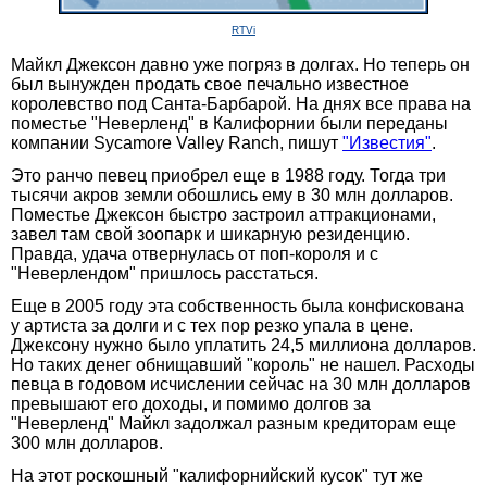
RTVi
Майкл Джексон давно уже погряз в долгах. Но теперь он
был вынужден продать свое печально известное
королевство под Санта-Барбарой. На днях все права на
поместье "Неверленд" в Калифорнии были переданы
компании Sycamore Valley Ranch, пишут
"Известия"
.
Это ранчо певец приобрел еще в 1988 году. Тогда три
тысячи акров земли обошлись ему в 30 млн долларов.
Поместье Джексон быстро застроил аттракционами,
завел там свой зоопарк и шикарную резиденцию.
Правда, удача отвернулась от поп-короля и с
"Неверлендом" пришлось расстаться.
Еще в 2005 году эта собственность была конфискована
у артиста за долги и с тех пор резко упала в цене.
Джексону нужно было уплатить 24,5 миллиона долларов.
Но таких денег обнищавший "король" не нашел. Расходы
певца в годовом исчислении сейчас на 30 млн долларов
превышают его доходы, и помимо долгов за
"Неверленд" Майкл задолжал разным кредиторам еще
300 млн долларов.
На этот роскошный "калифорнийский кусок" тут же